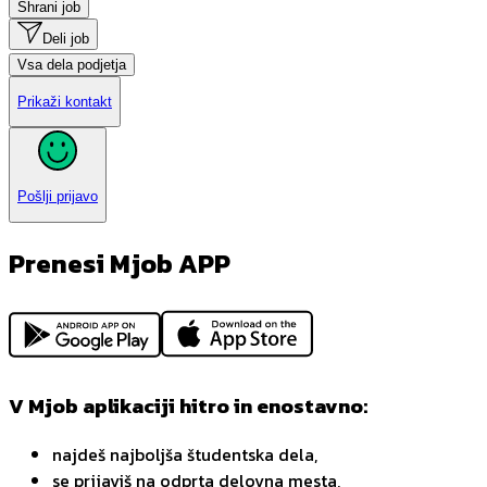
Shrani job
Deli job
Vsa dela podjetja
Prikaži kontakt
Pošlji prijavo
Prenesi Mjob APP
V Mjob aplikaciji hitro in enostavno:
najdeš najboljša študentska dela,
se prijaviš na odprta delovna mesta,