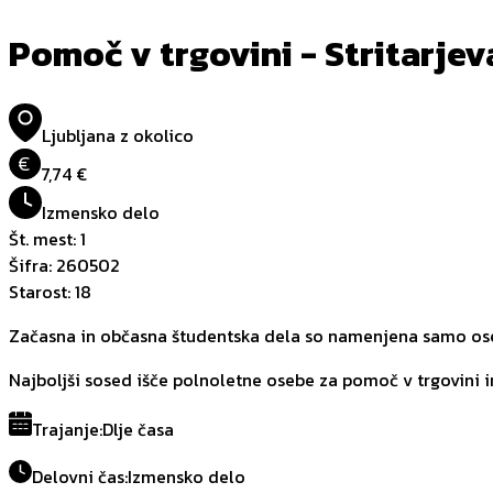
Pomoč v trgovini - Stritarjev
Ljubljana z okolico
€
7,74 €
Izmensko delo
Št. mest
:
1
Šifra
:
260502
Starost
:
18
Začasna in občasna študentska dela so namenjena samo oseb
Najboljši sosed išče polnoletne osebe za pomoč v trgovini in 
Trajanje
:
Dlje časa
Delovni čas
:
Izmensko delo