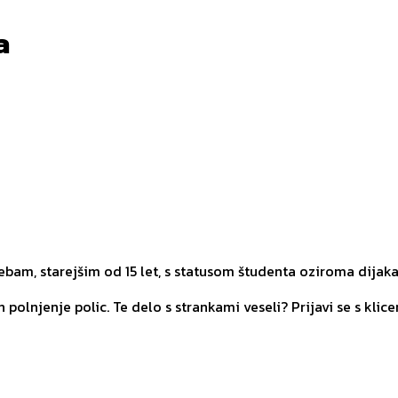
a
am, starejšim od 15 let, s statusom študenta oziroma dijaka
polnjenje polic. Te delo s strankami veseli? Prijavi se s klice