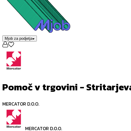
Mjob za podjetja
Pomoč v trgovini - Stritarjev
MERCATOR D.O.O.
MERCATOR D.O.O.