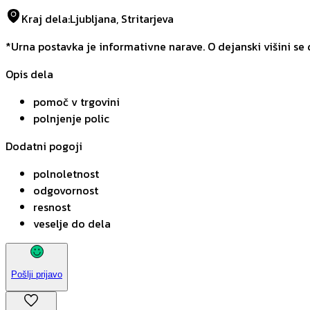
Kraj dela
:
Ljubljana, Stritarjeva
*Urna postavka je informativne narave. O dejanski višini se
Opis dela
pomoč v trgovini
polnjenje polic
Dodatni pogoji
polnoletnost
odgovornost
resnost
veselje do dela
Pošlji prijavo