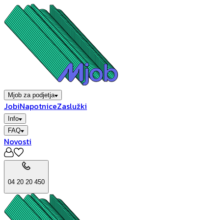
Mjob za podjetja
Jobi
Napotnice
Zaslužki
Info
FAQ
Novosti
04 20 20 450