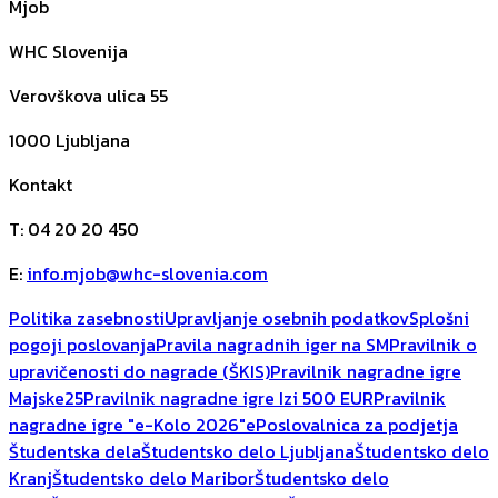
Mjob
WHC Slovenija
Verovškova ulica 55
1000
Ljubljana
Kontakt
T
:
04 20 20 450
E
:
info.mjob@whc-slovenia.com
Politika zasebnosti
Upravljanje osebnih podatkov
Splošni
pogoji poslovanja
Pravila nagradnih iger na SM
Pravilnik o
upravičenosti do nagrade (ŠKIS)
Pravilnik nagradne igre
Majske25
Pravilnik nagradne igre Izi 500 EUR
Pravilnik
nagradne igre "e-Kolo 2026"
ePoslovalnica za podjetja
Študentska dela
Študentsko delo Ljubljana
Študentsko delo
Kranj
Študentsko delo Maribor
Študentsko delo