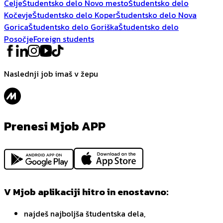
Celje
Študentsko delo Novo mesto
Študentsko delo
Kočevje
Študentsko delo Koper
Študentsko delo Nova
Gorica
Študentsko delo Goriška
Študentsko delo
Posočje
Foreign students
Naslednji job imaš v žepu
Prenesi Mjob APP
V Mjob aplikaciji hitro in enostavno:
najdeš najboljša študentska dela,