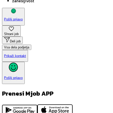
zanesljivost
Pošlji prijavo
Shrani job
Deli job
Vsa dela podjetja
Prikaži kontakt
Pošlji prijavo
Prenesi Mjob APP