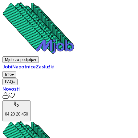
Mjob za podjetja
Jobi
Napotnice
Zaslužki
Info
FAQ
Novosti
04 20 20 450