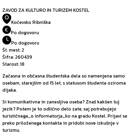
ZAVOD ZA KULTURO IN TURIZEM KOSTEL
Kočevsko Ribniška
€
Po dogovoru
Po dogovoru
Št. mest
:
2
Šifra
:
260439
Starost
:
18
Začasna in občasna študentska dela so namenjena samo
osebam, starejšim od 15 let, s statusom študenta oziroma
dijaka.
Si komunikativna in zanesljiva oseba? Znaš kakšen tuj
jezik? Potem je to odlično delo zate, saj potrebujejo
turističnega_o informatorja_ko na gradu Kostel. Prijavi se
preko priloženega kontakta in pridobi nove izkušnje v
turizmu.