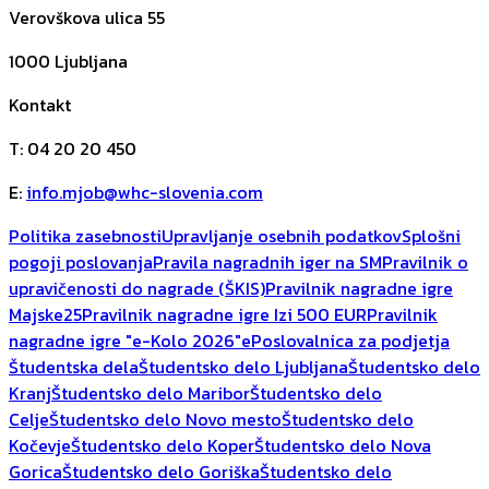
Verovškova ulica 55
1000
Ljubljana
Kontakt
T
:
04 20 20 450
E
:
info.mjob@whc-slovenia.com
Politika zasebnosti
Upravljanje osebnih podatkov
Splošni
pogoji poslovanja
Pravila nagradnih iger na SM
Pravilnik o
upravičenosti do nagrade (ŠKIS)
Pravilnik nagradne igre
Majske25
Pravilnik nagradne igre Izi 500 EUR
Pravilnik
nagradne igre "e-Kolo 2026"
ePoslovalnica za podjetja
Študentska dela
Študentsko delo Ljubljana
Študentsko delo
Kranj
Študentsko delo Maribor
Študentsko delo
Celje
Študentsko delo Novo mesto
Študentsko delo
Kočevje
Študentsko delo Koper
Študentsko delo Nova
Gorica
Študentsko delo Goriška
Študentsko delo