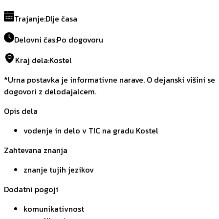
Trajanje
:
Dlje časa
Delovni čas
:
Po dogovoru
Kraj dela
:
Kostel
*Urna postavka je informativne narave. O dejanski višini se
dogovori z delodajalcem.
Opis dela
vodenje in delo v TIC na gradu Kostel
Zahtevana znanja
znanje tujih jezikov
Dodatni pogoji
komunikativnost