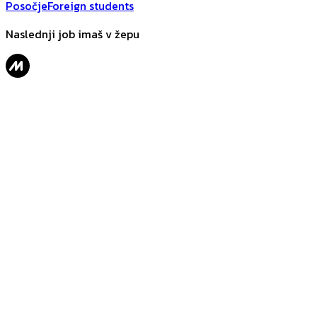
Posočje
Foreign students
Naslednji job imaš v žepu