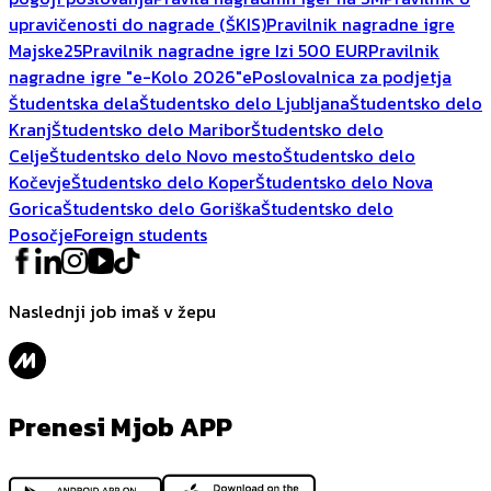
upravičenosti do nagrade (ŠKIS)
Pravilnik nagradne igre
Majske25
Pravilnik nagradne igre Izi 500 EUR
Pravilnik
nagradne igre "e-Kolo 2026"
ePoslovalnica za podjetja
Študentska dela
Študentsko delo Ljubljana
Študentsko delo
Kranj
Študentsko delo Maribor
Študentsko delo
Celje
Študentsko delo Novo mesto
Študentsko delo
Kočevje
Študentsko delo Koper
Študentsko delo Nova
Gorica
Študentsko delo Goriška
Študentsko delo
Posočje
Foreign students
Naslednji job imaš v žepu
Prenesi Mjob APP