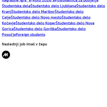
nagradne igre "e-Kolo 2026"
ePoslovalnica za podjetja
Študentska dela
Študentsko delo Ljubljana
Študentsko delo
Kranj
Študentsko delo Maribor
Študentsko delo
Celje
Študentsko delo Novo mesto
Študentsko delo
Kočevje
Študentsko delo Koper
Študentsko delo Nova
Gorica
Študentsko delo Goriška
Študentsko delo
Posočje
Foreign students
Naslednji job imaš v žepu