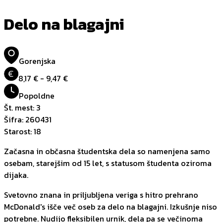
Delo na blagajni
Gorenjska
€
8,17 € - 9,47 €
Popoldne
Št. mest
:
3
Šifra
:
260431
Starost
:
18
Začasna in občasna študentska dela so namenjena samo
osebam, starejšim od 15 let, s statusom študenta oziroma
dijaka.
Svetovno znana in priljubljena veriga s hitro prehrano
McDonald's išče več oseb za delo na blagajni. Izkušnje niso
potrebne. Nudijo fleksibilen urnik, dela pa se večinoma