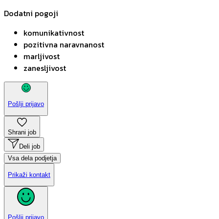
Dodatni pogoji
komunikativnost
pozitivna naravnanost
marljivost
zanesljivost
Pošlji prijavo
Shrani job
Deli job
Vsa dela podjetja
Prikaži kontakt
Pošlji prijavo