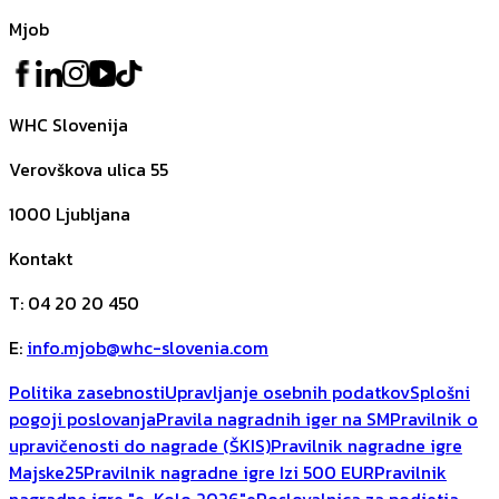
Mjob
WHC Slovenija
Verovškova ulica 55
1000
Ljubljana
Kontakt
T
:
04 20 20 450
E
:
info.mjob@whc-slovenia.com
Politika zasebnosti
Upravljanje osebnih podatkov
Splošni
pogoji poslovanja
Pravila nagradnih iger na SM
Pravilnik o
upravičenosti do nagrade (ŠKIS)
Pravilnik nagradne igre
Majske25
Pravilnik nagradne igre Izi 500 EUR
Pravilnik