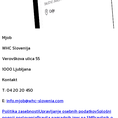
Mjob
WHC Slovenija
Verovškova ulica 55
1000
Ljubljana
Kontakt
T
:
04 20 20 450
E
:
info.mjob@whc-slovenia.com
Politika zasebnosti
Upravljanje osebnih podatkov
Splošni
pogoji poslovanja
Pravila nagradnih iger na SM
Pravilnik o