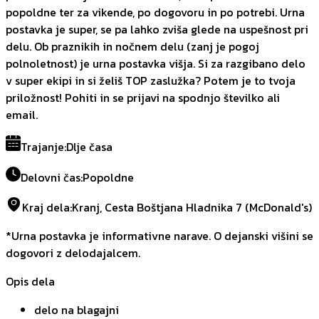
popoldne ter za vikende, po dogovoru in po potrebi. Urna
postavka je super, se pa lahko zviša glede na uspešnost pri
delu. Ob praznikih in nočnem delu (zanj je pogoj
polnoletnost) je urna postavka višja. Si za razgibano delo
v super ekipi in si želiš TOP zaslužka? Potem je to tvoja
priložnost! Pohiti in se prijavi na spodnjo številko ali
email.
Trajanje
:
Dlje časa
Delovni čas
:
Popoldne
Kraj dela
:
Kranj, Cesta Boštjana Hladnika 7 (McDonald's)
*Urna postavka je informativne narave. O dejanski višini se
dogovori z delodajalcem.
Opis dela
delo na blagajni