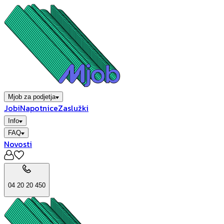
Mjob za podjetja
Jobi
Napotnice
Zaslužki
Info
FAQ
Novosti
04 20 20 450