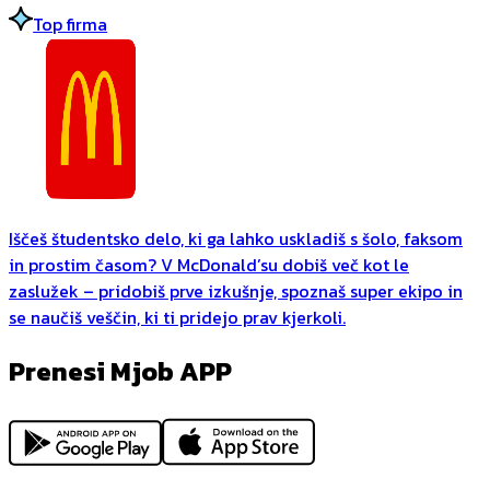
Top firma
Iščeš študentsko delo, ki ga lahko uskladiš s šolo, faksom
in prostim časom? V McDonald’su dobiš več kot le
zaslužek – pridobiš prve izkušnje, spoznaš super ekipo in
se naučiš veščin, ki ti pridejo prav kjerkoli.
Prenesi Mjob APP