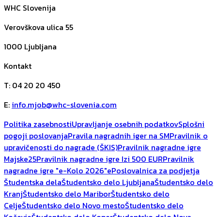
WHC Slovenija
Verovškova ulica 55
1000
Ljubljana
Kontakt
T
:
04 20 20 450
E
:
info.mjob@whc-slovenia.com
Politika zasebnosti
Upravljanje osebnih podatkov
Splošni
pogoji poslovanja
Pravila nagradnih iger na SM
Pravilnik o
upravičenosti do nagrade (ŠKIS)
Pravilnik nagradne igre
Majske25
Pravilnik nagradne igre Izi 500 EUR
Pravilnik
nagradne igre "e-Kolo 2026"
ePoslovalnica za podjetja
Študentska dela
Študentsko delo Ljubljana
Študentsko delo
Kranj
Študentsko delo Maribor
Študentsko delo
Celje
Študentsko delo Novo mesto
Študentsko delo
Kočevje
Študentsko delo Koper
Študentsko delo Nova