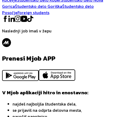
Gorica
Študentsko delo Goriška
Študentsko delo
Posočje
Foreign students
Naslednji job imaš v žepu
Prenesi Mjob APP
V Mjob aplikaciji hitro in enostavno:
najdeš najboljša študentska dela,
se prijaviš na odprta delovna mesta,
naročiš napotnico,