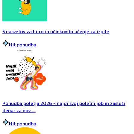
5 nasvetov za hitro in učinkovito učenje za izpite
Hit ponudba
Ponudba poletja 2026 - najdi svoj poletni job in zasluži
denar za nov ....
Hit ponudba