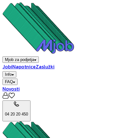
Mjob za podjetja
Jobi
Napotnice
Zaslužki
Info
FAQ
Novosti
04 20 20 450