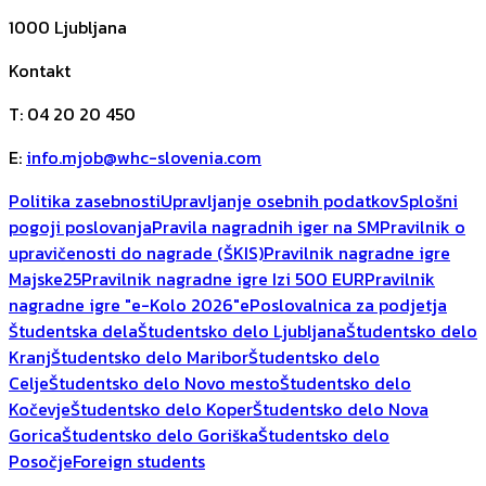
1000
Ljubljana
Kontakt
T
:
04 20 20 450
E
:
info.mjob@whc-slovenia.com
Politika zasebnosti
Upravljanje osebnih podatkov
Splošni
pogoji poslovanja
Pravila nagradnih iger na SM
Pravilnik o
upravičenosti do nagrade (ŠKIS)
Pravilnik nagradne igre
Majske25
Pravilnik nagradne igre Izi 500 EUR
Pravilnik
nagradne igre "e-Kolo 2026"
ePoslovalnica za podjetja
Študentska dela
Študentsko delo Ljubljana
Študentsko delo
Kranj
Študentsko delo Maribor
Študentsko delo
Celje
Študentsko delo Novo mesto
Študentsko delo
Kočevje
Študentsko delo Koper
Študentsko delo Nova
Gorica
Študentsko delo Goriška
Študentsko delo
Posočje
Foreign students