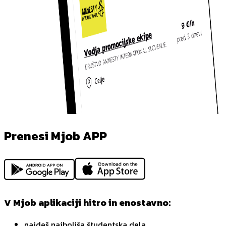
Prenesi Mjob APP
V Mjob aplikaciji hitro in enostavno:
najdeš najboljša študentska dela,