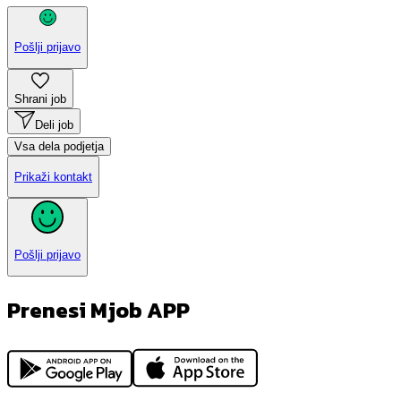
Pošlji prijavo
Shrani job
Deli job
Vsa dela podjetja
Prikaži kontakt
Pošlji prijavo
Prenesi Mjob APP