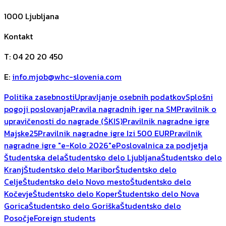
1000
Ljubljana
Kontakt
T
:
04 20 20 450
E
:
info.mjob@whc-slovenia.com
Politika zasebnosti
Upravljanje osebnih podatkov
Splošni
pogoji poslovanja
Pravila nagradnih iger na SM
Pravilnik o
upravičenosti do nagrade (ŠKIS)
Pravilnik nagradne igre
Majske25
Pravilnik nagradne igre Izi 500 EUR
Pravilnik
nagradne igre "e-Kolo 2026"
ePoslovalnica za podjetja
Študentska dela
Študentsko delo Ljubljana
Študentsko delo
Kranj
Študentsko delo Maribor
Študentsko delo
Celje
Študentsko delo Novo mesto
Študentsko delo
Kočevje
Študentsko delo Koper
Študentsko delo Nova
Gorica
Študentsko delo Goriška
Študentsko delo
Posočje
Foreign students