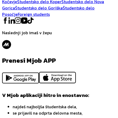
Kočevje
Študentsko delo Koper
Študentsko delo Nova
Gorica
Študentsko delo Goriška
Študentsko delo
Posočje
Foreign students
Naslednji job imaš v žepu
Prenesi Mjob APP
V Mjob aplikaciji hitro in enostavno:
najdeš najboljša študentska dela,
se prijaviš na odprta delovna mesta,