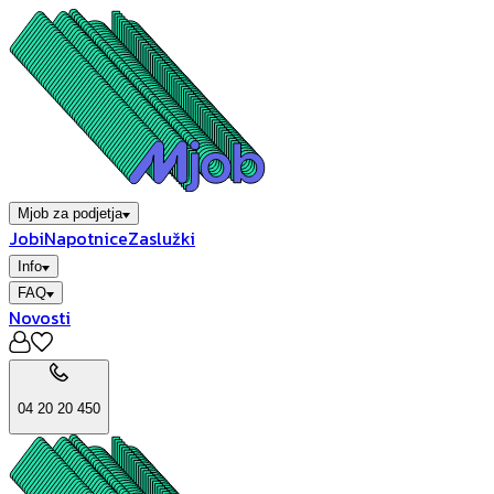
Mjob za podjetja
Jobi
Napotnice
Zaslužki
Info
FAQ
Novosti
04 20 20 450