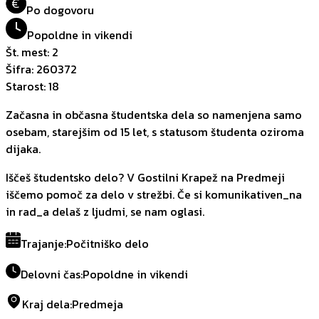
€
Po dogovoru
Popoldne in vikendi
Št. mest
:
2
Šifra
:
260372
Starost
:
18
Začasna in občasna študentska dela so namenjena samo
osebam, starejšim od 15 let, s statusom študenta oziroma
dijaka.
Iščeš študentsko delo? V Gostilni Krapež na Predmeji
iščemo pomoč za delo v strežbi. Če si komunikativen_na
in rad_a delaš z ljudmi, se nam oglasi.
Trajanje
:
Počitniško delo
Delovni čas
:
Popoldne in vikendi
Kraj dela
:
Predmeja