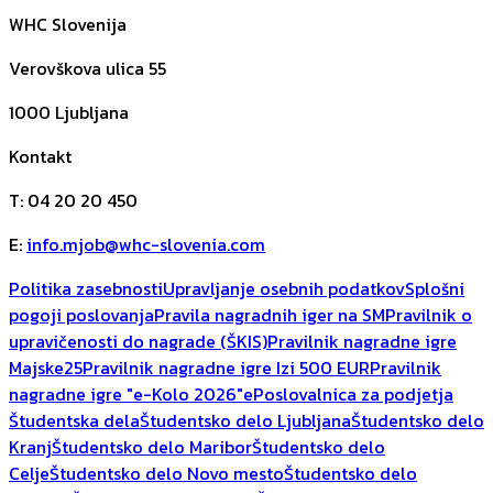
WHC Slovenija
Verovškova ulica 55
1000
Ljubljana
Kontakt
T
:
04 20 20 450
E
:
info.mjob@whc-slovenia.com
Politika zasebnosti
Upravljanje osebnih podatkov
Splošni
pogoji poslovanja
Pravila nagradnih iger na SM
Pravilnik o
upravičenosti do nagrade (ŠKIS)
Pravilnik nagradne igre
Majske25
Pravilnik nagradne igre Izi 500 EUR
Pravilnik
nagradne igre "e-Kolo 2026"
ePoslovalnica za podjetja
Študentska dela
Študentsko delo Ljubljana
Študentsko delo
Kranj
Študentsko delo Maribor
Študentsko delo
Celje
Študentsko delo Novo mesto
Študentsko delo