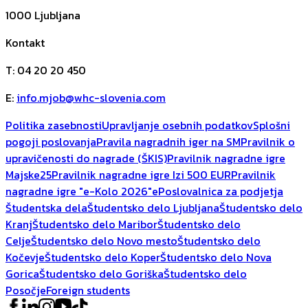
1000
Ljubljana
Kontakt
T
:
04 20 20 450
E
:
info.mjob@whc-slovenia.com
Politika zasebnosti
Upravljanje osebnih podatkov
Splošni
pogoji poslovanja
Pravila nagradnih iger na SM
Pravilnik o
upravičenosti do nagrade (ŠKIS)
Pravilnik nagradne igre
Majske25
Pravilnik nagradne igre Izi 500 EUR
Pravilnik
nagradne igre "e-Kolo 2026"
ePoslovalnica za podjetja
Študentska dela
Študentsko delo Ljubljana
Študentsko delo
Kranj
Študentsko delo Maribor
Študentsko delo
Celje
Študentsko delo Novo mesto
Študentsko delo
Kočevje
Študentsko delo Koper
Študentsko delo Nova
Gorica
Študentsko delo Goriška
Študentsko delo
Posočje
Foreign students