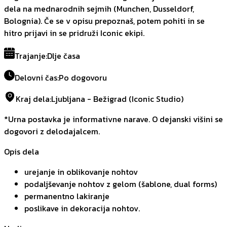
dela na mednarodnih sejmih (Munchen, Dusseldorf,
Bolognia). Če se v opisu prepoznaš, potem pohiti in se
hitro prijavi in se pridruži Iconic ekipi.
Trajanje
:
Dlje časa
Delovni čas
:
Po dogovoru
Kraj dela
:
Ljubljana - Bežigrad (Iconic Studio)
*Urna postavka je informativne narave. O dejanski višini se
dogovori z delodajalcem.
Opis dela
urejanje in oblikovanje nohtov
podaljševanje nohtov z gelom (šablone, dual forms)
permanentno lakiranje
poslikave in dekoracija nohtov.