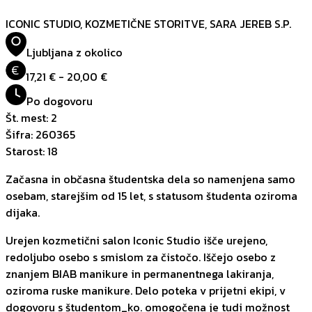
ICONIC STUDIO, KOZMETIČNE STORITVE, SARA JEREB S.P.
Ljubljana z okolico
€
17,21 € - 20,00 €
Po dogovoru
Št. mest
:
2
Šifra
:
260365
Starost
:
18
Začasna in občasna študentska dela so namenjena samo
osebam, starejšim od 15 let, s statusom študenta oziroma
dijaka.
Urejen kozmetični salon Iconic Studio išče urejeno,
redoljubo osebo s smislom za čistočo. Iščejo osebo z
znanjem BIAB manikure in permanentnega lakiranja,
oziroma ruske manikure. Delo poteka v prijetni ekipi, v
dogovoru s študentom_ko. omogočena je tudi možnost