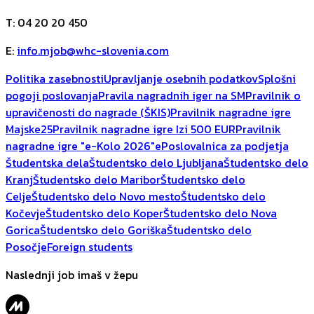
T
:
04 20 20 450
E
:
info.mjob@whc-slovenia.com
Politika zasebnosti
Upravljanje osebnih podatkov
Splošni
pogoji poslovanja
Pravila nagradnih iger na SM
Pravilnik o
upravičenosti do nagrade (ŠKIS)
Pravilnik nagradne igre
Majske25
Pravilnik nagradne igre Izi 500 EUR
Pravilnik
nagradne igre "e-Kolo 2026"
ePoslovalnica za podjetja
Študentska dela
Študentsko delo Ljubljana
Študentsko delo
Kranj
Študentsko delo Maribor
Študentsko delo
Celje
Študentsko delo Novo mesto
Študentsko delo
Kočevje
Študentsko delo Koper
Študentsko delo Nova
Gorica
Študentsko delo Goriška
Študentsko delo
Posočje
Foreign students
Naslednji job imaš v žepu