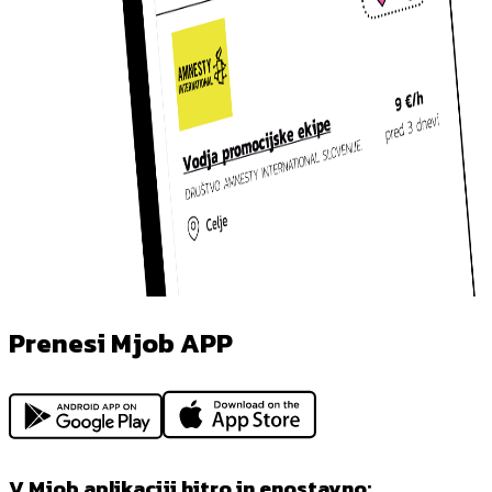
Prenesi Mjob APP
V Mjob aplikaciji hitro in enostavno: