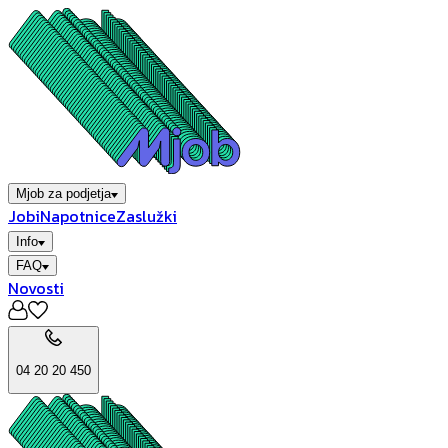
Mjob za podjetja
Jobi
Napotnice
Zaslužki
Info
FAQ
Novosti
04 20 20 450