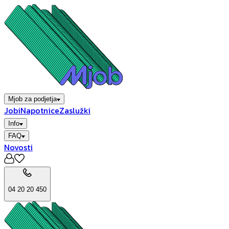
Mjob za podjetja
Jobi
Napotnice
Zaslužki
Info
FAQ
Novosti
04 20 20 450