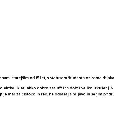
am, starejšim od 15 let, s statusom študenta oziroma dijaka
ektivu, kjer lahko dobro zaslužiš in dobiš veliko izkušenj. Nu
 je mar za čistočo in red, ne odlašaj s prijavo in se jim pridruž