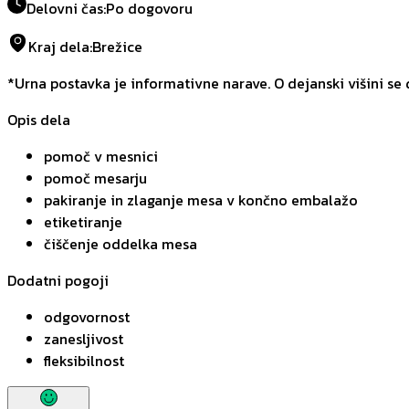
Delovni čas
:
Po dogovoru
Kraj dela
:
Brežice
*Urna postavka je informativne narave. O dejanski višini se
Opis dela
pomoč v mesnici
pomoč mesarju
pakiranje in zlaganje mesa v končno embalažo
etiketiranje
čiščenje oddelka mesa
Dodatni pogoji
odgovornost
zanesljivost
fleksibilnost