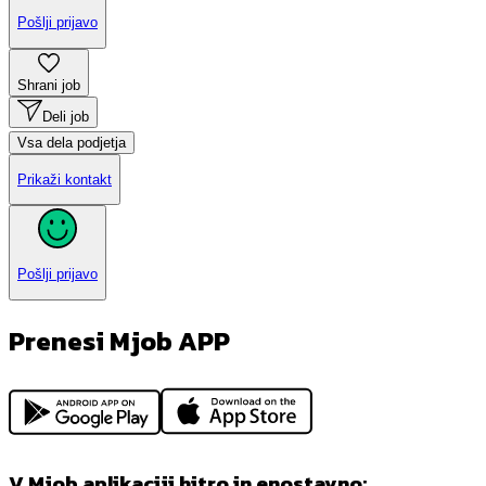
Pošlji prijavo
Shrani job
Deli job
Vsa dela podjetja
Prikaži kontakt
Pošlji prijavo
Prenesi Mjob APP
V Mjob aplikaciji hitro in enostavno: