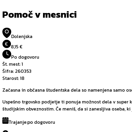
Pomoč v mesnici
Dolenjska
€
8,15 €
Po dogovoru
Št. mest
:
1
Šifra
:
260353
Starost
:
18
Začasna in občasna študentska dela so namenjena samo oseb
Uspešno trgovsko podjetje ti ponuja možnost dela v super kol
študijskim obveznostim. Če meniš, da si zanesljiva oseba, ki ji
Trajanje
:
po dogovoru