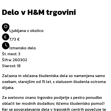
Delo v H&M trgovini
Ljubljana z okolico
€
7,73 €
Izmensko delo
Št. mest
:
3
Šifra
:
260302
Starost
:
18
Začasna in občasna študentska dela so namenjena samo
osebam, starejšim od 15 let, s statusom študenta oziroma
dijaka.
Za svetovno znano trgovsko podjetje s pestro ponudbo
oblačil ter modnih dodatkov, iščemo študentsko pomoč!
Ker se povpraševanje dela v trgovskih centrih povečuje te