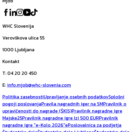
Mjob
WHC Slovenija
Verovškova ulica 55
1000
Ljubljana
Kontakt
T
:
04 20 20 450
E
:
info.mjob@whc-slovenia.com
Politika zasebnosti
Upravljanje osebnih podatkov
Splošni
pogoji poslovanja
Pravila nagradnih iger na SM
Pravilnik o
upravičenosti do nagrade (ŠKIS)
Pravilnik nagradne igre
Majske25
Pravilnik nagradne igre Izi 500 EUR
Pravilnik
nagradne igre "e-Kolo 2026"
ePoslovalnica za podjetja