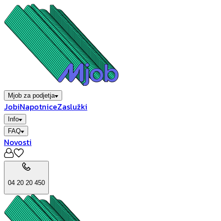
Mjob za podjetja
Jobi
Napotnice
Zaslužki
Info
FAQ
Novosti
04 20 20 450