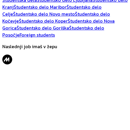
Študentska dela
Študentsko delo Ljubljana
Študentsko delo
Kranj
Študentsko delo Maribor
Študentsko delo
Celje
Študentsko delo Novo mesto
Študentsko delo
Kočevje
Študentsko delo Koper
Študentsko delo Nova
Gorica
Študentsko delo Goriška
Študentsko delo
Posočje
Foreign students
Naslednji job imaš v žepu