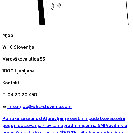
Mjob
WHC Slovenija
Verovškova ulica 55
1000
Ljubljana
Kontakt
T
:
04 20 20 450
E
:
info.mjob@whc-slovenia.com
Politika zasebnosti
Upravljanje osebnih podatkov
Splošni
pogoji poslovanja
Pravila nagradnih iger na SM
Pravilnik o
upravičenosti do nagrade (ŠKIS)
Pravilnik nagradne igre