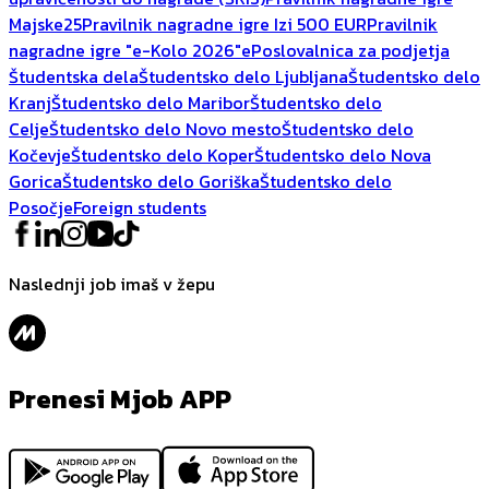
Majske25
Pravilnik nagradne igre Izi 500 EUR
Pravilnik
nagradne igre "e-Kolo 2026"
ePoslovalnica za podjetja
Študentska dela
Študentsko delo Ljubljana
Študentsko delo
Kranj
Študentsko delo Maribor
Študentsko delo
Celje
Študentsko delo Novo mesto
Študentsko delo
Kočevje
Študentsko delo Koper
Študentsko delo Nova
Gorica
Študentsko delo Goriška
Študentsko delo
Posočje
Foreign students
Naslednji job imaš v žepu
Prenesi Mjob APP