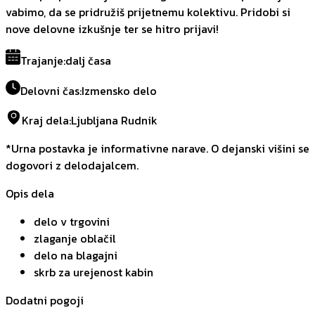
vabimo, da se pridružiš prijetnemu kolektivu. Pridobi si
nove delovne izkušnje ter se hitro prijavi!
Trajanje
:
dalj časa
Delovni čas
:
Izmensko delo
Kraj dela
:
Ljubljana Rudnik
*Urna postavka je informativne narave. O dejanski višini se
dogovori z delodajalcem.
Opis dela
delo v trgovini
zlaganje oblačil
delo na blagajni
skrb za urejenost kabin
Dodatni pogoji