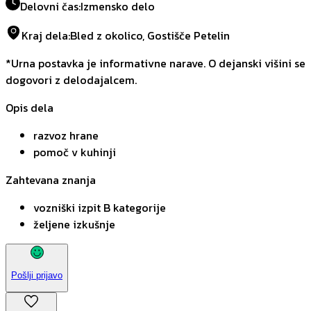
Delovni čas
:
Izmensko delo
Kraj dela
:
Bled z okolico, Gostišče Petelin
*Urna postavka je informativne narave. O dejanski višini se
dogovori z delodajalcem.
Opis dela
razvoz hrane
pomoč v kuhinji
Zahtevana znanja
vozniški izpit B kategorije
željene izkušnje
Pošlji prijavo