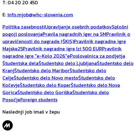
T
:
04 20 20 450
E
:
info.mjob@whc-slovenia.com
Politika zasebnosti
Upravljanje osebnih podatkov
Splošni
pogoji poslovanja
Pravila nagradnih iger na SM
Pravilnik o
upravičenosti do nagrade (ŠKIS)
Pravilnik nagradne igre
Majske25
Pravilnik nagradne igre Izi 500 EUR
Pravilnik
nagradne igre "e-Kolo 2026"
ePoslovalnica za podjetja
Študentska dela
Študentsko delo Ljubljana
Študentsko delo
Kranj
Študentsko delo Maribor
Študentsko delo
Celje
Študentsko delo Novo mesto
Študentsko delo
Kočevje
Študentsko delo Koper
Študentsko delo Nova
Gorica
Študentsko delo Goriška
Študentsko delo
Posočje
Foreign students
Naslednji job imaš v žepu