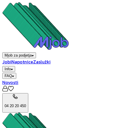
Mjob za podjetja
Jobi
Napotnice
Zaslužki
Info
FAQ
Novosti
04 20 20 450