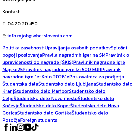
Kontakt
T
:
04 20 20 450
E
:
info.mjob@whc-slovenia.com
Politika zasebnosti
Upravljanje osebnih podatkov
Splošni
pogoji poslovanja
Pravila nagradnih iger na SM
Pravilnik o
upravičenosti do nagrade (ŠKIS)
Pravilnik nagradne igre
Majske25
Pravilnik nagradne igre Izi 500 EUR
Pravilnik
nagradne igre "e-Kolo 2026"
ePoslovalnica za podjetja
Študentska dela
Študentsko delo Ljubljana
Študentsko delo
Kranj
Študentsko delo Maribor
Študentsko delo
Celje
Študentsko delo Novo mesto
Študentsko delo
Kočevje
Študentsko delo Koper
Študentsko delo Nova
Gorica
Študentsko delo Goriška
Študentsko delo
Posočje
Foreign students