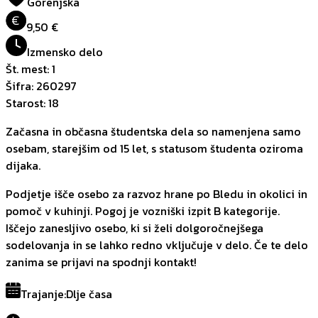
Gorenjska
€
9,50 €
Izmensko delo
Št. mest
:
1
Šifra
:
260297
Starost
:
18
Začasna in občasna študentska dela so namenjena samo
osebam, starejšim od 15 let, s statusom študenta oziroma
dijaka.
Podjetje išče osebo za razvoz hrane po Bledu in okolici in
pomoč v kuhinji. Pogoj je vozniški izpit B kategorije.
Iščejo zanesljivo osebo, ki si želi dolgoročnejšega
sodelovanja in se lahko redno vključuje v delo. Če te delo
zanima se prijavi na spodnji kontakt!
Trajanje
:
Dlje časa