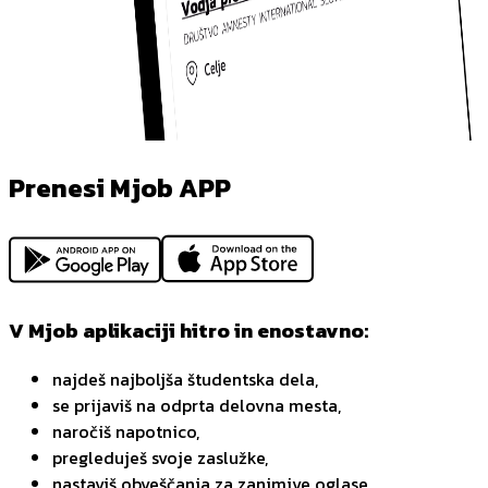
Prenesi Mjob APP
V Mjob aplikaciji hitro in enostavno:
najdeš najboljša študentska dela,
se prijaviš na odprta delovna mesta,
naročiš napotnico,
pregleduješ svoje zaslužke,
nastaviš obveščanja za zanimive oglase,