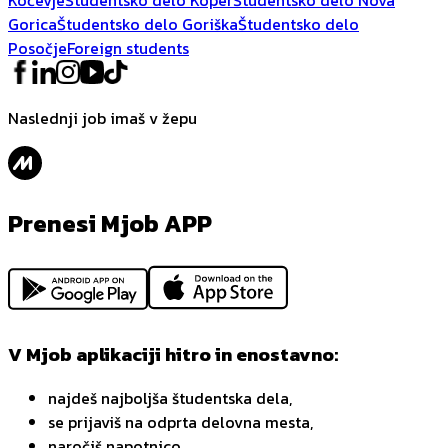
Gorica
Študentsko delo Goriška
Študentsko delo
Posočje
Foreign students
Naslednji job imaš v žepu
Prenesi Mjob APP
V Mjob aplikaciji hitro in enostavno:
najdeš najboljša študentska dela,
se prijaviš na odprta delovna mesta,
naročiš napotnico,