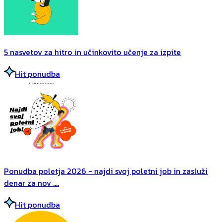
5 nasvetov za hitro in učinkovito učenje za izpite
Hit ponudba
Ponudba poletja 2026 - najdi svoj poletni job in zasluži
denar za nov ....
Hit ponudba