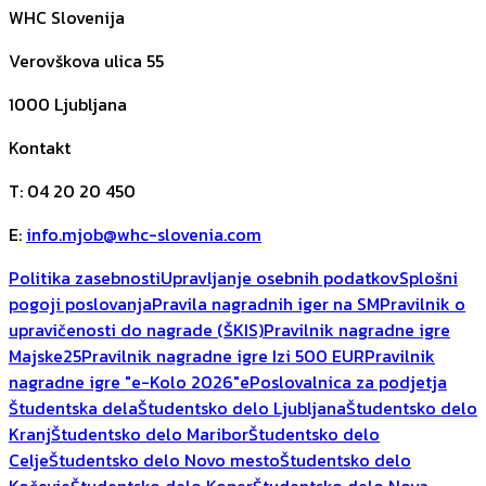
WHC Slovenija
Verovškova ulica 55
1000
Ljubljana
Kontakt
T
:
04 20 20 450
E
:
info.mjob@whc-slovenia.com
Politika zasebnosti
Upravljanje osebnih podatkov
Splošni
pogoji poslovanja
Pravila nagradnih iger na SM
Pravilnik o
upravičenosti do nagrade (ŠKIS)
Pravilnik nagradne igre
Majske25
Pravilnik nagradne igre Izi 500 EUR
Pravilnik
nagradne igre "e-Kolo 2026"
ePoslovalnica za podjetja
Študentska dela
Študentsko delo Ljubljana
Študentsko delo
Kranj
Študentsko delo Maribor
Študentsko delo
Celje
Študentsko delo Novo mesto
Študentsko delo
Kočevje
Študentsko delo Koper
Študentsko delo Nova