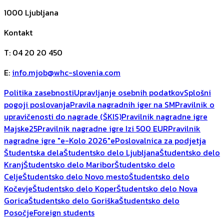
1000
Ljubljana
Kontakt
T
:
04 20 20 450
E
:
info.mjob@whc-slovenia.com
Politika zasebnosti
Upravljanje osebnih podatkov
Splošni
pogoji poslovanja
Pravila nagradnih iger na SM
Pravilnik o
upravičenosti do nagrade (ŠKIS)
Pravilnik nagradne igre
Majske25
Pravilnik nagradne igre Izi 500 EUR
Pravilnik
nagradne igre "e-Kolo 2026"
ePoslovalnica za podjetja
Študentska dela
Študentsko delo Ljubljana
Študentsko delo
Kranj
Študentsko delo Maribor
Študentsko delo
Celje
Študentsko delo Novo mesto
Študentsko delo
Kočevje
Študentsko delo Koper
Študentsko delo Nova
Gorica
Študentsko delo Goriška
Študentsko delo
Posočje
Foreign students