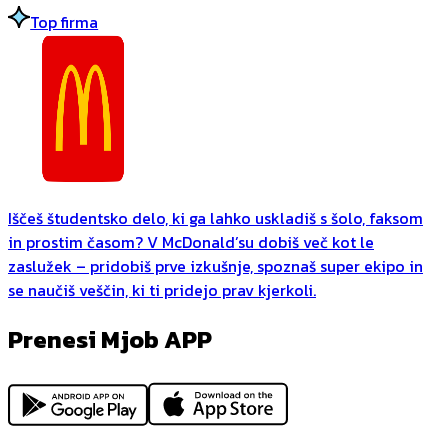
Top firma
Iščeš študentsko delo, ki ga lahko uskladiš s šolo, faksom
in prostim časom? V McDonald’su dobiš več kot le
zaslužek – pridobiš prve izkušnje, spoznaš super ekipo in
se naučiš veščin, ki ti pridejo prav kjerkoli.
Prenesi Mjob APP