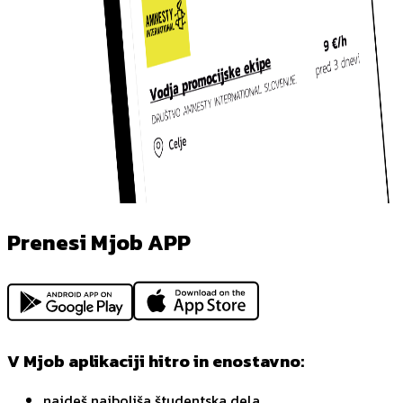
Prenesi Mjob APP
V Mjob aplikaciji hitro in enostavno:
najdeš najboljša študentska dela,