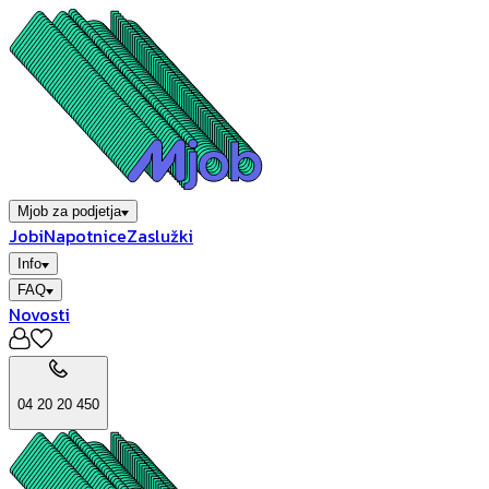
Mjob za podjetja
Jobi
Napotnice
Zaslužki
Info
FAQ
Novosti
04 20 20 450