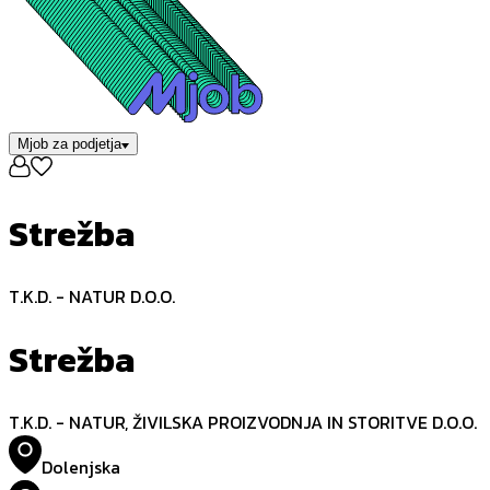
Mjob za podjetja
Strežba
T.K.D. - NATUR D.O.O.
Strežba
T.K.D. - NATUR, ŽIVILSKA PROIZVODNJA IN STORITVE D.O.O.
Dolenjska