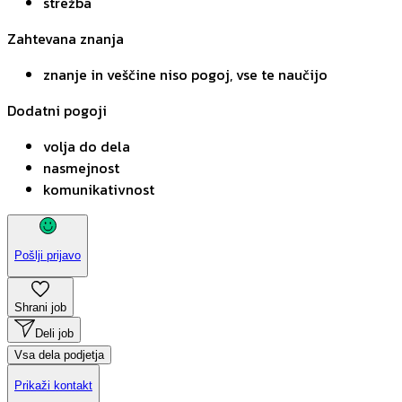
strežba
Zahtevana znanja
znanje in veščine niso pogoj, vse te naučijo
Dodatni pogoji
volja do dela
nasmejnost
komunikativnost
Pošlji prijavo
Shrani job
Deli job
Vsa dela podjetja
Prikaži kontakt