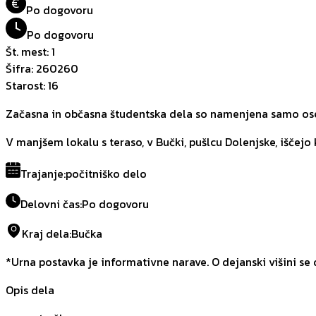
€
Po dogovoru
Po dogovoru
Št. mest
:
1
Šifra
:
260260
Starost
:
16
Začasna in občasna študentska dela so namenjena samo oseb
V manjšem lokalu s teraso, v Bučki, pušlcu Dolenjske, iščejo 
Trajanje
:
počitniško delo
Delovni čas
:
Po dogovoru
Kraj dela
:
Bučka
*Urna postavka je informativne narave. O dejanski višini se
Opis dela