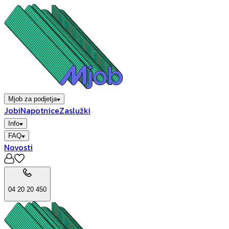
Mjob za podjetja
Jobi
Napotnice
Zaslužki
Info
FAQ
Novosti
04 20 20 450