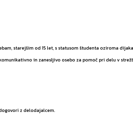
am, starejšim od 15 let, s statusom študenta oziroma dijaka
komunikativno in zanesljivo osebo za pomoč pri delu v strežbi.
 dogovori z delodajalcem.