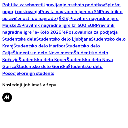
Politika zasebnosti
Upravljanje osebnih podatkov
Splošni
pogoji poslovanja
Pravila nagradnih iger na SM
Pravilnik o
upravičenosti do nagrade (ŠKIS)
Pravilnik nagradne igre
Majske25
Pravilnik nagradne igre Izi 500 EUR
Pravilnik
nagradne igre "e-Kolo 2026"
ePoslovalnica za podjetja
Študentska dela
Študentsko delo Ljubljana
Študentsko delo
Kranj
Študentsko delo Maribor
Študentsko delo
Celje
Študentsko delo Novo mesto
Študentsko delo
Kočevje
Študentsko delo Koper
Študentsko delo Nova
Gorica
Študentsko delo Goriška
Študentsko delo
Posočje
Foreign students
Naslednji job imaš v žepu