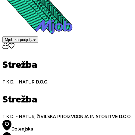
Mjob za podjetja
Strežba
T.K.D. - NATUR D.O.O.
Strežba
T.K.D. - NATUR, ŽIVILSKA PROIZVODNJA IN STORITVE D.O.O.
Dolenjska