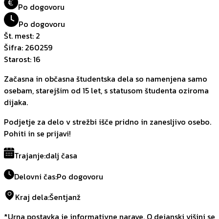
€
Po dogovoru
Po dogovoru
Št. mest
:
2
Šifra
:
260259
Starost
:
16
Začasna in občasna študentska dela so namenjena samo
osebam, starejšim od 15 let, s statusom študenta oziroma
dijaka.
Podjetje za delo v strežbi išče pridno in zanesljivo osebo.
Pohiti in se prijavi!
Trajanje
:
dalj časa
Delovni čas
:
Po dogovoru
Kraj dela
:
Šentjanž
*Urna postavka je informativne narave. O dejanski višini se