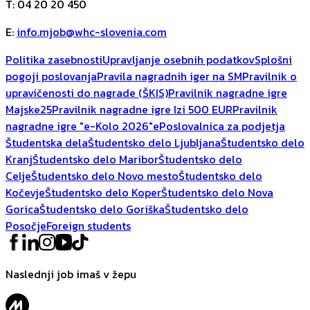
T
:
04 20 20 450
E
:
info.mjob@whc-slovenia.com
Politika zasebnosti
Upravljanje osebnih podatkov
Splošni
pogoji poslovanja
Pravila nagradnih iger na SM
Pravilnik o
upravičenosti do nagrade (ŠKIS)
Pravilnik nagradne igre
Majske25
Pravilnik nagradne igre Izi 500 EUR
Pravilnik
nagradne igre "e-Kolo 2026"
ePoslovalnica za podjetja
Študentska dela
Študentsko delo Ljubljana
Študentsko delo
Kranj
Študentsko delo Maribor
Študentsko delo
Celje
Študentsko delo Novo mesto
Študentsko delo
Kočevje
Študentsko delo Koper
Študentsko delo Nova
Gorica
Študentsko delo Goriška
Študentsko delo
Posočje
Foreign students
Naslednji job imaš v žepu