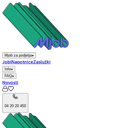
Mjob za podjetja
Jobi
Napotnice
Zaslužki
Info
FAQ
Novosti
04 20 20 450