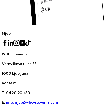
Mjob
WHC Slovenija
Verovškova ulica 55
1000
Ljubljana
Kontakt
T
:
04 20 20 450
E
:
info.mjob@whc-slovenia.com