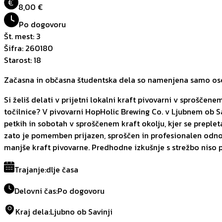
€
8,00 €
Po dogovoru
Št. mest
:
3
Šifra
:
260180
Starost
:
18
Začasna in občasna študentska dela so namenjena samo oseb
Si želiš delati v prijetni lokalni kraft pivovarni v sproščene
točilnice? V pivovarni HopHolic Brewing Co. v Ljubnem ob S
petkih in sobotah v sproščenem kraft okolju, kjer se prepleta
zato je pomemben prijazen, sproščen in profesionalen odnos 
manjše kraft pivovarne. Predhodne izkušnje s strežbo niso p
Trajanje
:
dlje časa
Delovni čas
:
Po dogovoru
Kraj dela
:
Ljubno ob Savinji