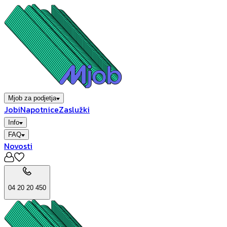
Mjob za podjetja
Jobi
Napotnice
Zaslužki
Info
FAQ
Novosti
04 20 20 450