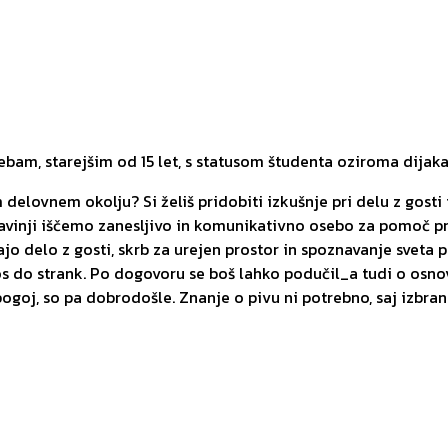
am, starejšim od 15 let, s statusom študenta oziroma dijaka
m delovnem okolju? Si želiš pridobiti izkušnje pri delu z gosti
avinji iščemo zanesljivo in komunikativno osebo za pomoč pri
jo delo z gosti, skrb za urejen prostor in spoznavanje sveta p
do strank. Po dogovoru se boš lahko podučil_a tudi o osnovah
ogoj, so pa dobrodošle. Znanje o pivu ni potrebno, saj izbra