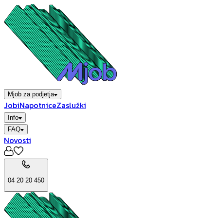
Mjob za podjetja
Jobi
Napotnice
Zaslužki
Info
FAQ
Novosti
04 20 20 450