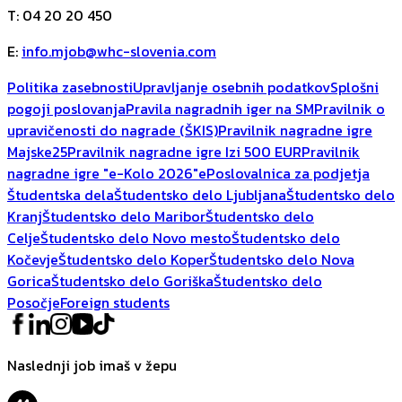
T
:
04 20 20 450
E
:
info.mjob@whc-slovenia.com
Politika zasebnosti
Upravljanje osebnih podatkov
Splošni
pogoji poslovanja
Pravila nagradnih iger na SM
Pravilnik o
upravičenosti do nagrade (ŠKIS)
Pravilnik nagradne igre
Majske25
Pravilnik nagradne igre Izi 500 EUR
Pravilnik
nagradne igre "e-Kolo 2026"
ePoslovalnica za podjetja
Študentska dela
Študentsko delo Ljubljana
Študentsko delo
Kranj
Študentsko delo Maribor
Študentsko delo
Celje
Študentsko delo Novo mesto
Študentsko delo
Kočevje
Študentsko delo Koper
Študentsko delo Nova
Gorica
Študentsko delo Goriška
Študentsko delo
Posočje
Foreign students
Naslednji job imaš v žepu