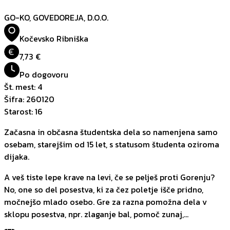
GO-KO, GOVEDOREJA, D.O.O.
Kočevsko Ribniška
€
7,73 €
Po dogovoru
Št. mest
:
4
Šifra
:
260120
Starost
:
16
Začasna in občasna študentska dela so namenjena samo
osebam, starejšim od 15 let, s statusom študenta oziroma
dijaka.
A veš tiste lepe krave na levi, če se pelješ proti Gorenju?
No, one so del posestva, ki za čez poletje išče pridno,
močnejšo mlado osebo. Gre za razna pomožna dela v
sklopu posestva, npr. zlaganje bal, pomoč zunaj,...