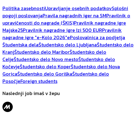
Politika zasebnosti
Upravljanje osebnih podatkov
Splošni
pogoji poslovanja
Pravila nagradnih iger na SM
Pravilnik o
upravičenosti do nagrade (ŠKIS)
Pravilnik nagradne igre
Majske25
Pravilnik nagradne igre Izi 500 EUR
Pravilnik
nagradne igre "e-Kolo 2026"
ePoslovalnica za podjetja
Študentska dela
Študentsko delo Ljubljana
Študentsko delo
Kranj
Študentsko delo Maribor
Študentsko delo
Celje
Študentsko delo Novo mesto
Študentsko delo
Kočevje
Študentsko delo Koper
Študentsko delo Nova
Gorica
Študentsko delo Goriška
Študentsko delo
Posočje
Foreign students
Naslednji job imaš v žepu