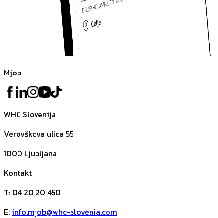
Mjob
WHC Slovenija
Verovškova ulica 55
1000
Ljubljana
Kontakt
T
:
04 20 20 450
E
:
info.mjob@whc-slovenia.com