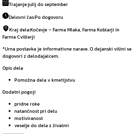
Trajanje
:
julij do september
Delovni čas
:
Po dogovoru
Kraj dela
:
Kočevje – Farma Mlaka, Farma Koblarji in
Farma Cvišlerji
*Urna postavka je informativne narave. O dejanski višini se
dogovori z delodajalcem.
Opis dela
Pomožna dela v kmetijstvu
Dodatni pogoji
pridne roke
natančnost pri delu
motiviranost
veselje do dela z živalmi