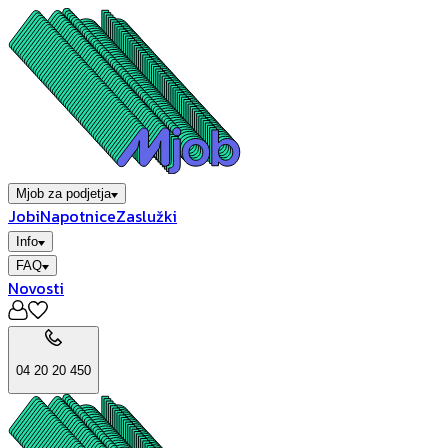
Mjob za podjetja
Jobi
Napotnice
Zaslužki
Info
FAQ
Novosti
04 20 20 450