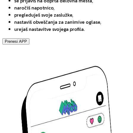
se prijaviš na odprta delovna mesta,
naročiš napotnico,
pregleduješ svoje zaslužke,
nastaviš obveščanja za zanimive oglase,
urejaš nastavitve svojega profila.
Prenesi APP