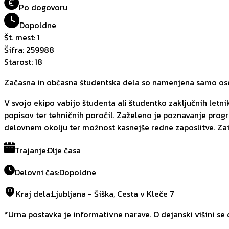
€
Po dogovoru
Dopoldne
Št. mest
:
1
Šifra
:
259988
Starost
:
18
Začasna in občasna študentska dela so namenjena samo oseb
V svojo ekipo vabijo študenta ali študentko zaključnih letnik
popisov ter tehničnih poročil. Zaželeno je poznavanje pro
delovnem okolju ter možnost kasnejše redne zaposlitve. Zaint
Trajanje
:
Dlje časa
Delovni čas
:
Dopoldne
Kraj dela
:
Ljubljana - Šiška, Cesta v Kleče 7
*Urna postavka je informativne narave. O dejanski višini se