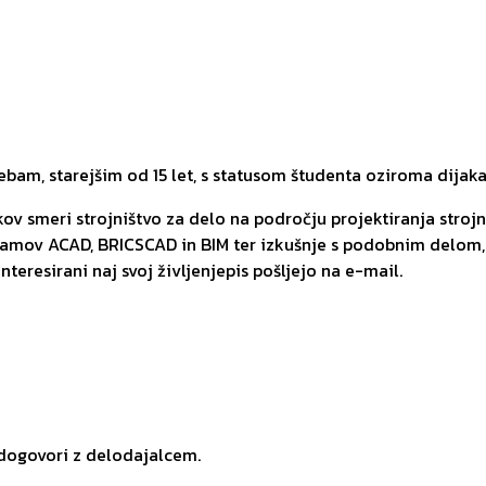
am, starejšim od 15 let, s statusom študenta oziroma dijaka
ov smeri strojništvo za delo na področju projektiranja strojni
gramov ACAD, BRICSCAD in BIM ter izkušnje s podobnim delom
eresirani naj svoj življenjepis pošljejo na e-mail.
 dogovori z delodajalcem.