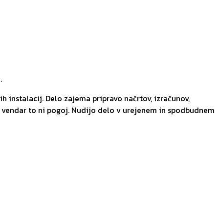
.
h instalacij. Delo zajema pripravo načrtov, izračunov,
, vendar to ni pogoj. Nudijo delo v urejenem in spodbudnem