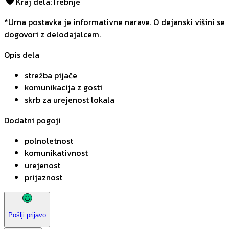
Kraj dela
:
Trebnje
*Urna postavka je informativne narave. O dejanski višini se
dogovori z delodajalcem.
Opis dela
strežba pijače
komunikacija z gosti
skrb za urejenost lokala
Dodatni pogoji
polnoletnost
komunikativnost
urejenost
prijaznost
Pošlji prijavo