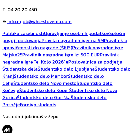
T
:
04 20 20 450
E
:
info.mjob@whc-slovenia.com
Politika zasebnosti
Upravljanje osebnih podatkov
Splošni
pogoji poslovanja
Pravila nagradnih iger na SM
Pravilnik o
upravičenosti do nagrade (ŠKIS)
Pravilnik nagradne igre
Majske25
Pravilnik nagradne igre Izi 500 EUR
Pravilnik
nagradne igre "e-Kolo 2026"
ePoslovalnica za podjetja
Študentska dela
Študentsko delo Ljubljana
Študentsko delo
Kranj
Študentsko delo Maribor
Študentsko delo
Celje
Študentsko delo Novo mesto
Študentsko delo
Kočevje
Študentsko delo Koper
Študentsko delo Nova
Gorica
Študentsko delo Goriška
Študentsko delo
Posočje
Foreign students
Naslednji job imaš v žepu