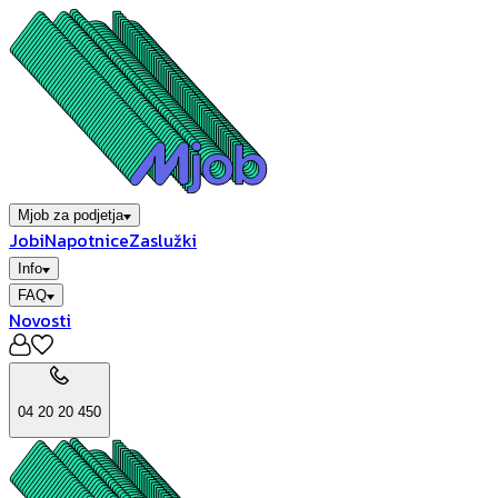
Mjob za podjetja
Jobi
Napotnice
Zaslužki
Info
FAQ
Novosti
04 20 20 450