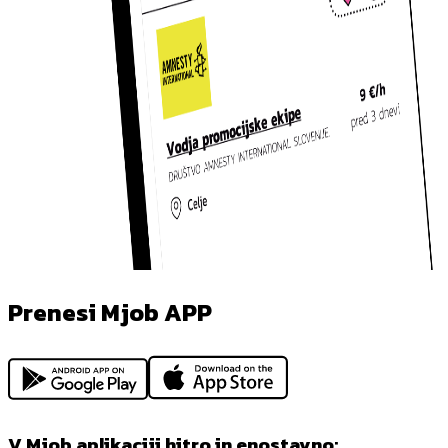
Prenesi Mjob APP
V Mjob aplikaciji hitro in enostavno: