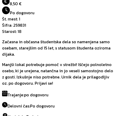
€
8,50 €
Po dogovoru
Št. mest
:
1
Šifra
:
259831
Starost
:
18
Začasna in občasna študentska dela so namenjena samo
osebam, starejšim od 15 let, s statusom študenta oziroma
dijaka.
Manjši lokal potrebuje pomoč v strežbi! Iščejo polnoletno
osebo, ki je urejena, natančna in jo veseli samostojno delo
z gosti. Izkušnje niso potrebne. Urnik dela je prilagodljiv
oz. po dogovoru. Prijavi se!
Trajanje
:
po dogovoru
Delovni čas
:
Po dogovoru