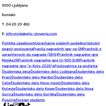
1000
Ljubljana
Kontakt
T
:
04 20 20 450
E
:
info.mjob@whc-slovenia.com
Politika zasebnosti
Upravljanje osebnih podatkov
Splošni
pogoji poslovanja
Pravila nagradnih iger na SM
Pravilnik o
upravičenosti do nagrade (ŠKIS)
Pravilnik nagradne igre
Majske25
Pravilnik nagradne igre Izi 500 EUR
Pravilnik
nagradne igre "e-Kolo 2026"
ePoslovalnica za podjetja
Študentska dela
Študentsko delo Ljubljana
Študentsko delo
Kranj
Študentsko delo Maribor
Študentsko delo
Celje
Študentsko delo Novo mesto
Študentsko delo
Kočevje
Študentsko delo Koper
Študentsko delo Nova
Gorica
Študentsko delo Goriška
Študentsko delo
Posočje
Foreign students