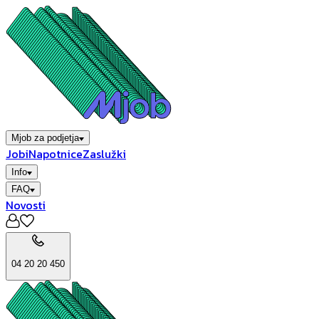
Mjob za podjetja
Jobi
Napotnice
Zaslužki
Info
FAQ
Novosti
04 20 20 450