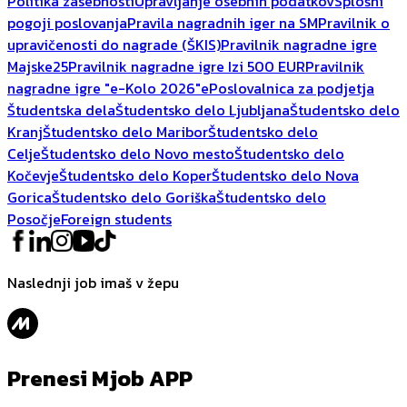
Politika zasebnosti
Upravljanje osebnih podatkov
Splošni
pogoji poslovanja
Pravila nagradnih iger na SM
Pravilnik o
upravičenosti do nagrade (ŠKIS)
Pravilnik nagradne igre
Majske25
Pravilnik nagradne igre Izi 500 EUR
Pravilnik
nagradne igre "e-Kolo 2026"
ePoslovalnica za podjetja
Študentska dela
Študentsko delo Ljubljana
Študentsko delo
Kranj
Študentsko delo Maribor
Študentsko delo
Celje
Študentsko delo Novo mesto
Študentsko delo
Kočevje
Študentsko delo Koper
Študentsko delo Nova
Gorica
Študentsko delo Goriška
Študentsko delo
Posočje
Foreign students
Naslednji job imaš v žepu
Prenesi Mjob APP