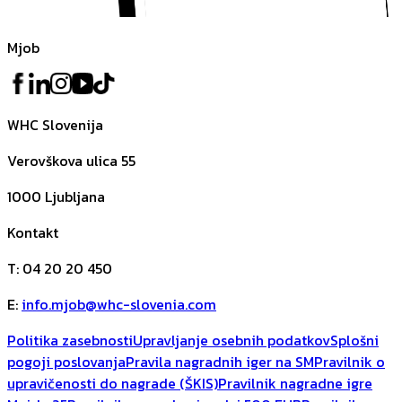
Mjob
WHC Slovenija
Verovškova ulica 55
1000
Ljubljana
Kontakt
T
:
04 20 20 450
E
:
info.mjob@whc-slovenia.com
Politika zasebnosti
Upravljanje osebnih podatkov
Splošni
pogoji poslovanja
Pravila nagradnih iger na SM
Pravilnik o
upravičenosti do nagrade (ŠKIS)
Pravilnik nagradne igre