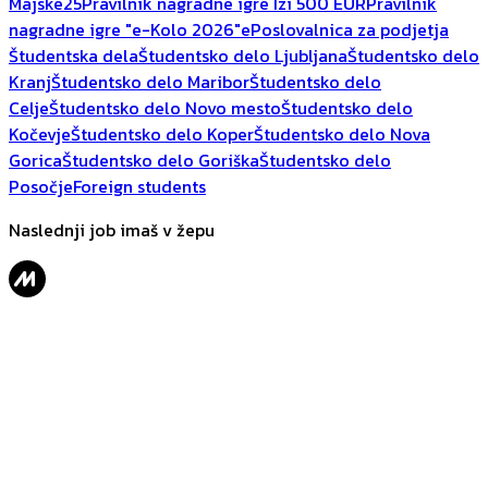
Majske25
Pravilnik nagradne igre Izi 500 EUR
Pravilnik
nagradne igre "e-Kolo 2026"
ePoslovalnica za podjetja
Študentska dela
Študentsko delo Ljubljana
Študentsko delo
Kranj
Študentsko delo Maribor
Študentsko delo
Celje
Študentsko delo Novo mesto
Študentsko delo
Kočevje
Študentsko delo Koper
Študentsko delo Nova
Gorica
Študentsko delo Goriška
Študentsko delo
Posočje
Foreign students
Naslednji job imaš v žepu