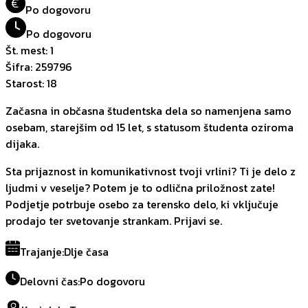
€
Po dogovoru
Po dogovoru
Št. mest
:
1
Šifra
:
259796
Starost
:
18
Začasna in občasna študentska dela so namenjena samo
osebam, starejšim od 15 let, s statusom študenta oziroma
dijaka.
Sta prijaznost in komunikativnost tvoji vrlini? Ti je delo z
ljudmi v veselje? Potem je to odlična priložnost zate!
Podjetje potrbuje osebo za terensko delo, ki vključuje
prodajo ter svetovanje strankam. Prijavi se.
Trajanje
:
Dlje časa
Delovni čas
:
Po dogovoru