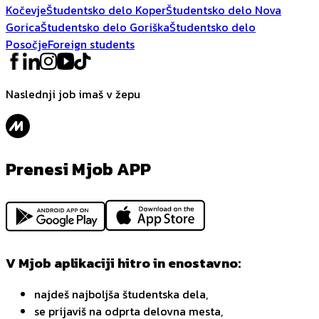
Kočevje
Študentsko delo Koper
Študentsko delo Nova
Gorica
Študentsko delo Goriška
Študentsko delo
Posočje
Foreign students
Naslednji job imaš v žepu
Prenesi Mjob APP
V Mjob aplikaciji hitro in enostavno:
najdeš najboljša študentska dela,
se prijaviš na odprta delovna mesta,