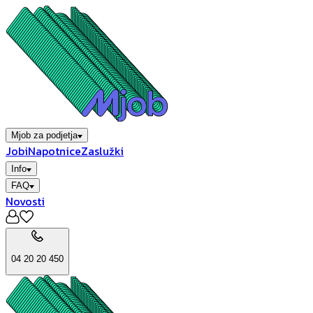
Mjob za podjetja
Jobi
Napotnice
Zaslužki
Info
FAQ
Novosti
04 20 20 450