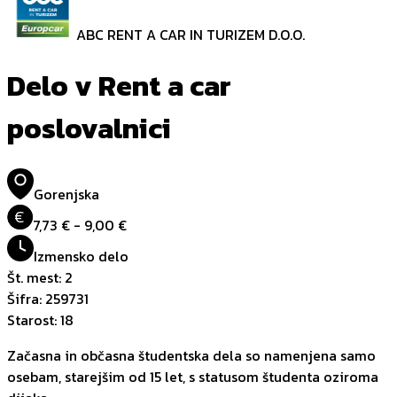
ABC RENT A CAR IN TURIZEM D.O.O.
Delo v Rent a car
poslovalnici
Gorenjska
€
7,73 € - 9,00 €
Izmensko delo
Št. mest
:
2
Šifra
:
259731
Starost
:
18
Začasna in občasna študentska dela so namenjena samo
osebam, starejšim od 15 let, s statusom študenta oziroma