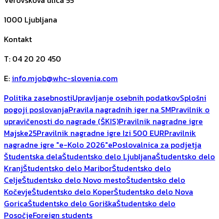
Verovškova ulica 55
1000
Ljubljana
Kontakt
T
:
04 20 20 450
E
:
info.mjob@whc-slovenia.com
Politika zasebnosti
Upravljanje osebnih podatkov
Splošni
pogoji poslovanja
Pravila nagradnih iger na SM
Pravilnik o
upravičenosti do nagrade (ŠKIS)
Pravilnik nagradne igre
Majske25
Pravilnik nagradne igre Izi 500 EUR
Pravilnik
nagradne igre "e-Kolo 2026"
ePoslovalnica za podjetja
Študentska dela
Študentsko delo Ljubljana
Študentsko delo
Kranj
Študentsko delo Maribor
Študentsko delo
Celje
Študentsko delo Novo mesto
Študentsko delo
Kočevje
Študentsko delo Koper
Študentsko delo Nova
Gorica
Študentsko delo Goriška
Študentsko delo
Posočje
Foreign students