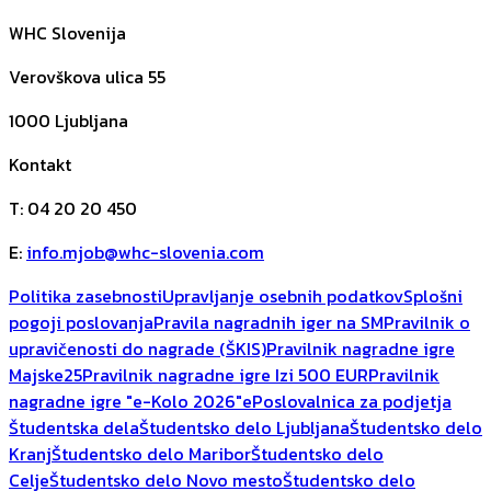
WHC Slovenija
Verovškova ulica 55
1000
Ljubljana
Kontakt
T
:
04 20 20 450
E
:
info.mjob@whc-slovenia.com
Politika zasebnosti
Upravljanje osebnih podatkov
Splošni
pogoji poslovanja
Pravila nagradnih iger na SM
Pravilnik o
upravičenosti do nagrade (ŠKIS)
Pravilnik nagradne igre
Majske25
Pravilnik nagradne igre Izi 500 EUR
Pravilnik
nagradne igre "e-Kolo 2026"
ePoslovalnica za podjetja
Študentska dela
Študentsko delo Ljubljana
Študentsko delo
Kranj
Študentsko delo Maribor
Študentsko delo
Celje
Študentsko delo Novo mesto
Študentsko delo