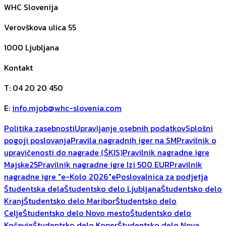
WHC Slovenija
Verovškova ulica 55
1000
Ljubljana
Kontakt
T
:
04 20 20 450
E
:
info.mjob@whc-slovenia.com
Politika zasebnosti
Upravljanje osebnih podatkov
Splošni
pogoji poslovanja
Pravila nagradnih iger na SM
Pravilnik o
upravičenosti do nagrade (ŠKIS)
Pravilnik nagradne igre
Majske25
Pravilnik nagradne igre Izi 500 EUR
Pravilnik
nagradne igre "e-Kolo 2026"
ePoslovalnica za podjetja
Študentska dela
Študentsko delo Ljubljana
Študentsko delo
Kranj
Študentsko delo Maribor
Študentsko delo
Celje
Študentsko delo Novo mesto
Študentsko delo
Kočevje
Študentsko delo Koper
Študentsko delo Nova