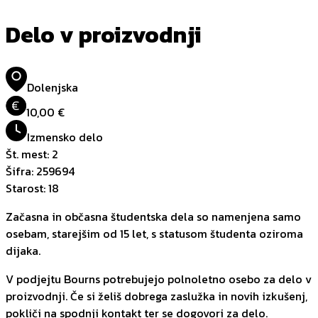
Delo v proizvodnji
Dolenjska
€
10,00 €
Izmensko delo
Št. mest
:
2
Šifra
:
259694
Starost
:
18
Začasna in občasna študentska dela so namenjena samo
osebam, starejšim od 15 let, s statusom študenta oziroma
dijaka.
V podjejtu Bourns potrebujejo polnoletno osebo za delo v
proizvodnji. Če si želiš dobrega zaslužka in novih izkušenj,
pokliči na spodnji kontakt ter se dogovori za delo.