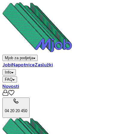
Mjob za podjetja
Jobi
Napotnice
Zaslužki
Info
FAQ
Novosti
04 20 20 450