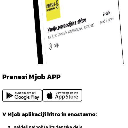
Prenesi Mjob APP
V Mjob aplikaciji hitro in enostavno:
najdeš najboljša študentska dela,