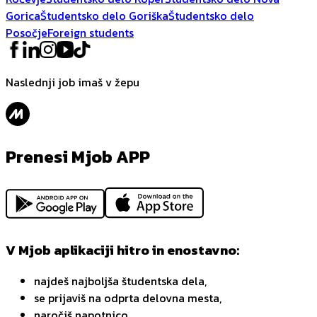
Gorica
Študentsko delo Goriška
Študentsko delo
Posočje
Foreign students
Naslednji job imaš v žepu
Prenesi Mjob APP
V Mjob aplikaciji hitro in enostavno:
najdeš najboljša študentska dela,
se prijaviš na odprta delovna mesta,
naročiš napotnico,