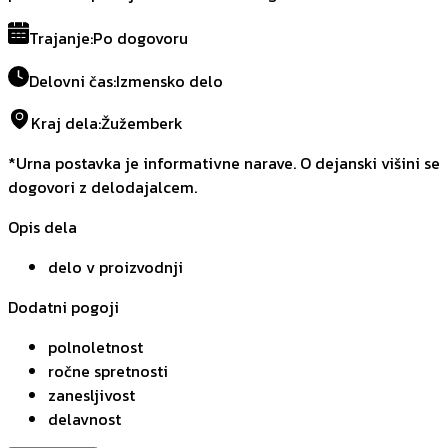
Trajanje
:
Po dogovoru
Delovni čas
:
Izmensko delo
Kraj dela
:
Žužemberk
*Urna postavka je informativne narave. O dejanski višini se
dogovori z delodajalcem.
Opis dela
delo v proizvodnji
Dodatni pogoji
polnoletnost
ročne spretnosti
zanesljivost
delavnost