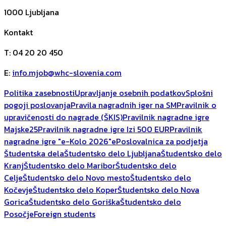
1000
Ljubljana
Kontakt
T
:
04 20 20 450
E
:
info.mjob@whc-slovenia.com
Politika zasebnosti
Upravljanje osebnih podatkov
Splošni
pogoji poslovanja
Pravila nagradnih iger na SM
Pravilnik o
upravičenosti do nagrade (ŠKIS)
Pravilnik nagradne igre
Majske25
Pravilnik nagradne igre Izi 500 EUR
Pravilnik
nagradne igre "e-Kolo 2026"
ePoslovalnica za podjetja
Študentska dela
Študentsko delo Ljubljana
Študentsko delo
Kranj
Študentsko delo Maribor
Študentsko delo
Celje
Študentsko delo Novo mesto
Študentsko delo
Kočevje
Študentsko delo Koper
Študentsko delo Nova
Gorica
Študentsko delo Goriška
Študentsko delo
Posočje
Foreign students