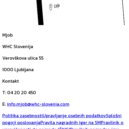
Mjob
WHC Slovenija
Verovškova ulica 55
1000
Ljubljana
Kontakt
T
:
04 20 20 450
E
:
info.mjob@whc-slovenia.com
Politika zasebnosti
Upravljanje osebnih podatkov
Splošni
pogoji poslovanja
Pravila nagradnih iger na SM
Pravilnik o