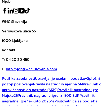
Mjob
WHC Slovenija
Verovškova ulica 55
1000
Ljubljana
Kontakt
T
:
04 20 20 450
E
:
info.mjob@whc-slovenia.com
Politika zasebnosti
Upravljanje osebnih podatkov
Splošni
pogoji poslovanja
Pravila nagradnih iger na SM
Pravilnik o
upravičenosti do nagrade (ŠKIS)
Pravilnik nagradne igre
Majske25
Pravilnik nagradne igre Izi 500 EUR
Pravilnik
nagradne igre "e-Kolo 2026"
ePoslovalnica za podjetja