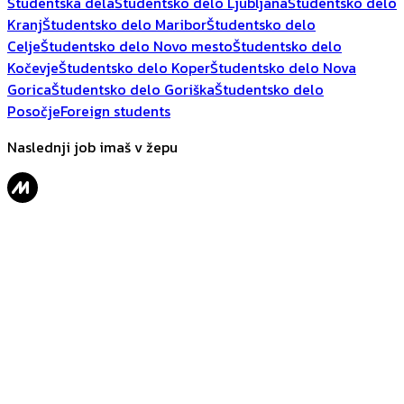
Študentska dela
Študentsko delo Ljubljana
Študentsko delo
Kranj
Študentsko delo Maribor
Študentsko delo
Celje
Študentsko delo Novo mesto
Študentsko delo
Kočevje
Študentsko delo Koper
Študentsko delo Nova
Gorica
Študentsko delo Goriška
Študentsko delo
Posočje
Foreign students
Naslednji job imaš v žepu