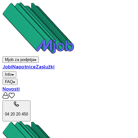
Mjob za podjetja
Jobi
Napotnice
Zaslužki
Info
FAQ
Novosti
04 20 20 450