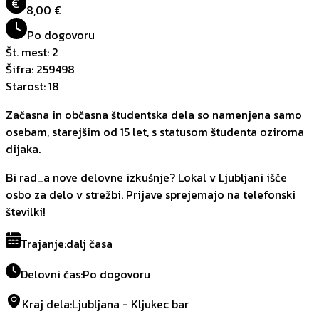
€
8,00 €
Po dogovoru
Št. mest
:
2
Šifra
:
259498
Starost
:
18
Začasna in občasna študentska dela so namenjena samo
osebam, starejšim od 15 let, s statusom študenta oziroma
dijaka.
Bi rad_a nove delovne izkušnje? Lokal v Ljubljani išče
osbo za delo v strežbi. Prijave sprejemajo na telefonski
številki!
Trajanje
:
dalj časa
Delovni čas
:
Po dogovoru
Kraj dela
:
Ljubljana - Kljukec bar