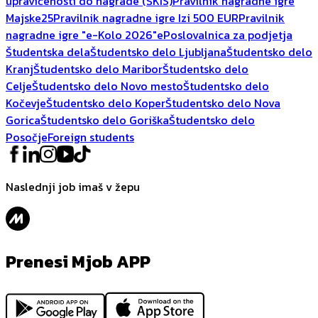
upravičenosti do nagrade (ŠKIS)
Pravilnik nagradne igre
Majske25
Pravilnik nagradne igre Izi 500 EUR
Pravilnik
nagradne igre "e-Kolo 2026"
ePoslovalnica za podjetja
Študentska dela
Študentsko delo Ljubljana
Študentsko delo
Kranj
Študentsko delo Maribor
Študentsko delo
Celje
Študentsko delo Novo mesto
Študentsko delo
Kočevje
Študentsko delo Koper
Študentsko delo Nova
Gorica
Študentsko delo Goriška
Študentsko delo
Posočje
Foreign students
Naslednji job imaš v žepu
Prenesi Mjob APP