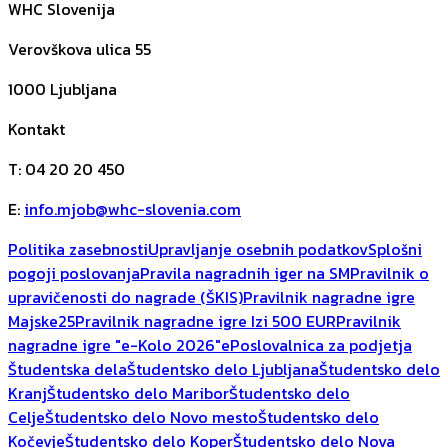
WHC Slovenija
Verovškova ulica 55
1000
Ljubljana
Kontakt
T
:
04 20 20 450
E
:
info.mjob@whc-slovenia.com
Politika zasebnosti
Upravljanje osebnih podatkov
Splošni
pogoji poslovanja
Pravila nagradnih iger na SM
Pravilnik o
upravičenosti do nagrade (ŠKIS)
Pravilnik nagradne igre
Majske25
Pravilnik nagradne igre Izi 500 EUR
Pravilnik
nagradne igre "e-Kolo 2026"
ePoslovalnica za podjetja
Študentska dela
Študentsko delo Ljubljana
Študentsko delo
Kranj
Študentsko delo Maribor
Študentsko delo
Celje
Študentsko delo Novo mesto
Študentsko delo
Kočevje
Študentsko delo Koper
Študentsko delo Nova