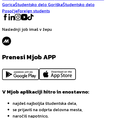
Gorica
Študentsko delo Goriška
Študentsko delo
Posočje
Foreign students
Naslednji job imaš v žepu
Prenesi Mjob APP
V Mjob aplikaciji hitro in enostavno:
najdeš najboljša študentska dela,
se prijaviš na odprta delovna mesta,
naročiš napotnico,