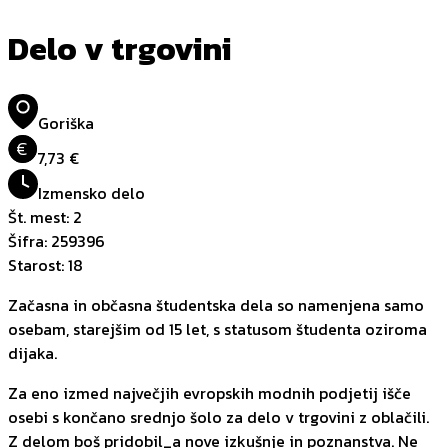
Delo v trgovini
Goriška
€
7,73 €
Izmensko delo
Št. mest
:
2
Šifra
:
259396
Starost
:
18
Začasna in občasna študentska dela so namenjena samo
osebam, starejšim od 15 let, s statusom študenta oziroma
dijaka.
Za eno izmed največjih evropskih modnih podjetij išče
osebi s končano srednjo šolo za delo v trgovini z oblačili.
Z delom boš pridobil_a nove izkušnje in poznanstva. Ne