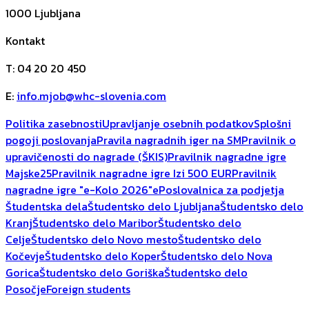
1000
Ljubljana
Kontakt
T
:
04 20 20 450
E
:
info.mjob@whc-slovenia.com
Politika zasebnosti
Upravljanje osebnih podatkov
Splošni
pogoji poslovanja
Pravila nagradnih iger na SM
Pravilnik o
upravičenosti do nagrade (ŠKIS)
Pravilnik nagradne igre
Majske25
Pravilnik nagradne igre Izi 500 EUR
Pravilnik
nagradne igre "e-Kolo 2026"
ePoslovalnica za podjetja
Študentska dela
Študentsko delo Ljubljana
Študentsko delo
Kranj
Študentsko delo Maribor
Študentsko delo
Celje
Študentsko delo Novo mesto
Študentsko delo
Kočevje
Študentsko delo Koper
Študentsko delo Nova
Gorica
Študentsko delo Goriška
Študentsko delo
Posočje
Foreign students