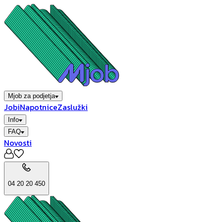
Mjob za podjetja
Jobi
Napotnice
Zaslužki
Info
FAQ
Novosti
04 20 20 450