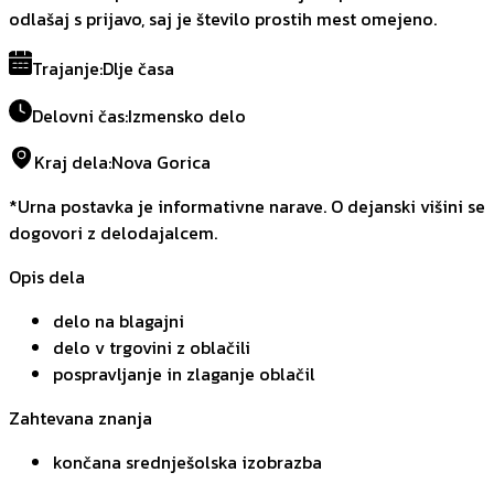
odlašaj s prijavo, saj je število prostih mest omejeno.
Trajanje
:
Dlje časa
Delovni čas
:
Izmensko delo
Kraj dela
:
Nova Gorica
*Urna postavka je informativne narave. O dejanski višini se
dogovori z delodajalcem.
Opis dela
delo na blagajni
delo v trgovini z oblačili
pospravljanje in zlaganje oblačil
Zahtevana znanja
končana srednješolska izobrazba