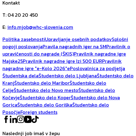
Kontakt
T
:
04 20 20 450
E
:
info.mjob@whc-slovenia.com
Politika zasebnosti
Upravljanje osebnih podatkov
Splošni
pogoji poslovanja
Pravila nagradnih iger na SM
Pravilnik o
upravičenosti do nagrade (ŠKIS)
Pravilnik nagradne igre
Majske25
Pravilnik nagradne igre Izi 500 EUR
Pravilnik
nagradne igre "e-Kolo 2026"
ePoslovalnica za podjetja
Študentska dela
Študentsko delo Ljubljana
Študentsko delo
Kranj
Študentsko delo Maribor
Študentsko delo
Celje
Študentsko delo Novo mesto
Študentsko delo
Kočevje
Študentsko delo Koper
Študentsko delo Nova
Gorica
Študentsko delo Goriška
Študentsko delo
Posočje
Foreign students
Naslednji job imaš v žepu