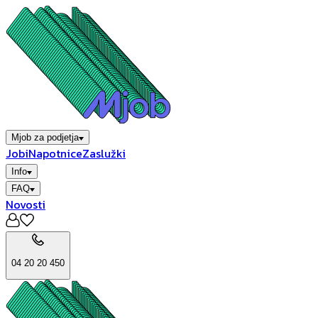
Mjob za podjetja
Jobi
Napotnice
Zaslužki
Info
FAQ
Novosti
04 20 20 450