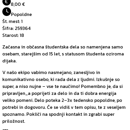
€
8,00 €
Popoldne
Št. mest
:
1
Šifra
:
259364
Starost
:
18
Začasna in občasna študentska dela so namenjena samo
osebam, starejšim od 15 let, s statusom študenta oziroma
dijaka.
V našo ekipo vabimo nasmejano, zanesljivo in
komunikativno osebo, ki rada dela z ljudmi. Izkušnje so
super, a niso nujne – vse te naučimo! Pomembno je, da si
pripravljen_a poprijeti za delo in da ti dobra energija
veliko pomeni. Delo poteka 2–3x tedensko popoldne, po
potrebi in dogovoru. Če se vidiš v tem opisu, te z veseljem
spoznamo. Pokliči na spodnji kontakt in zgrabi super
priložnost.