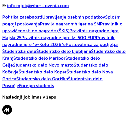
E
:
info.mjob@whc-slovenia.com
Politika zasebnosti
Upravljanje osebnih podatkov
Splošni
pogoji poslovanja
Pravila nagradnih iger na SM
Pravilnik o
upravičenosti do nagrade (ŠKIS)
Pravilnik nagradne igre
Majske25
Pravilnik nagradne igre Izi 500 EUR
Pravilnik
nagradne igre "e-Kolo 2026"
ePoslovalnica za podjetja
Študentska dela
Študentsko delo Ljubljana
Študentsko delo
Kranj
Študentsko delo Maribor
Študentsko delo
Celje
Študentsko delo Novo mesto
Študentsko delo
Kočevje
Študentsko delo Koper
Študentsko delo Nova
Gorica
Študentsko delo Goriška
Študentsko delo
Posočje
Foreign students
Naslednji job imaš v žepu