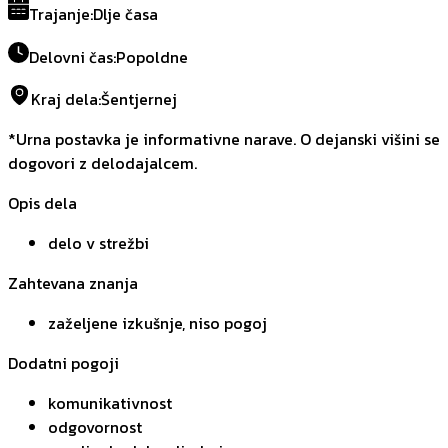
Trajanje
:
Dlje časa
Delovni čas
:
Popoldne
Kraj dela
:
Šentjernej
*Urna postavka je informativne narave. O dejanski višini se
dogovori z delodajalcem.
Opis dela
delo v strežbi
Zahtevana znanja
zaželjene izkušnje, niso pogoj
Dodatni pogoji
komunikativnost
odgovornost