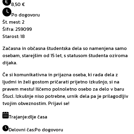
€
8,50 €
Po dogovoru
Št. mest
:
2
Šifra
:
259099
Starost
:
18
Začasna in občasna študentska dela so namenjena samo
osebam, starejšim od 15 let, s statusom študenta oziroma
dijaka.
Če si komunikativna in prijazna oseba, ki rada dela z
ljudmi in želi gostom pričarati prijetno izkušnjo, si na
pravem mestu! Iščemo polnoletno osebo za delo v baru
Štucl. Izkušnje niso potrebne, urnik dela pa je prilagodljiv
tvojim obveznostim. Prijavi se!
Trajanje
:
dlje časa
Delovni čas
:
Po dogovoru