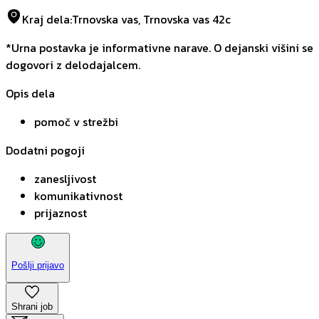
Kraj dela
:
Trnovska vas, Trnovska vas 42c
*Urna postavka je informativne narave. O dejanski višini se
dogovori z delodajalcem.
Opis dela
pomoč v strežbi
Dodatni pogoji
zanesljivost
komunikativnost
prijaznost
Pošlji prijavo
Shrani job