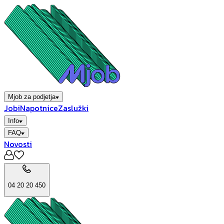
Mjob za podjetja
Jobi
Napotnice
Zaslužki
Info
FAQ
Novosti
04 20 20 450