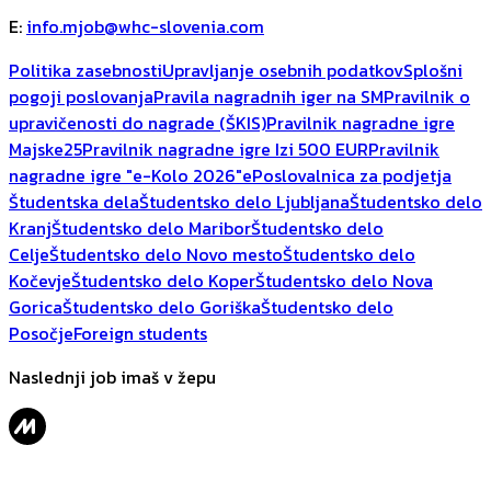
E
:
info.mjob@whc-slovenia.com
Politika zasebnosti
Upravljanje osebnih podatkov
Splošni
pogoji poslovanja
Pravila nagradnih iger na SM
Pravilnik o
upravičenosti do nagrade (ŠKIS)
Pravilnik nagradne igre
Majske25
Pravilnik nagradne igre Izi 500 EUR
Pravilnik
nagradne igre "e-Kolo 2026"
ePoslovalnica za podjetja
Študentska dela
Študentsko delo Ljubljana
Študentsko delo
Kranj
Študentsko delo Maribor
Študentsko delo
Celje
Študentsko delo Novo mesto
Študentsko delo
Kočevje
Študentsko delo Koper
Študentsko delo Nova
Gorica
Študentsko delo Goriška
Študentsko delo
Posočje
Foreign students
Naslednji job imaš v žepu