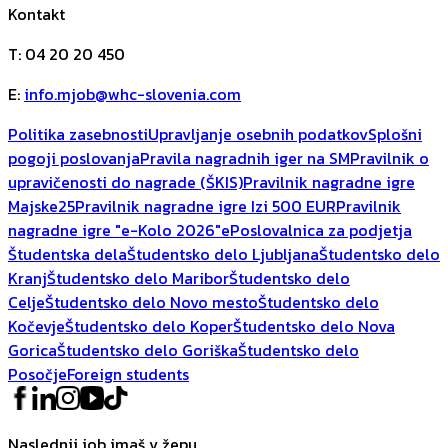
Kontakt
T
:
04 20 20 450
E
:
info.mjob@whc-slovenia.com
Politika zasebnosti
Upravljanje osebnih podatkov
Splošni
pogoji poslovanja
Pravila nagradnih iger na SM
Pravilnik o
upravičenosti do nagrade (ŠKIS)
Pravilnik nagradne igre
Majske25
Pravilnik nagradne igre Izi 500 EUR
Pravilnik
nagradne igre "e-Kolo 2026"
ePoslovalnica za podjetja
Študentska dela
Študentsko delo Ljubljana
Študentsko delo
Kranj
Študentsko delo Maribor
Študentsko delo
Celje
Študentsko delo Novo mesto
Študentsko delo
Kočevje
Študentsko delo Koper
Študentsko delo Nova
Gorica
Študentsko delo Goriška
Študentsko delo
Posočje
Foreign students
Naslednji job imaš v žepu