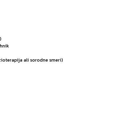
)
ehnik
zioterapija ali sorodne smeri)