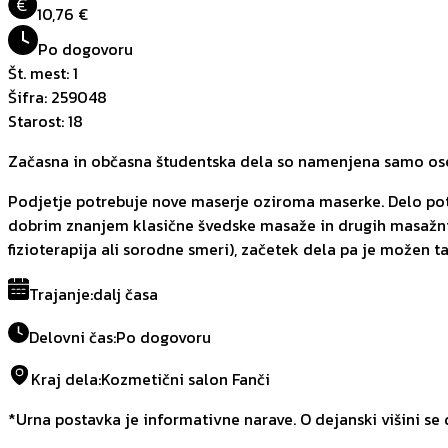
€
10,76 €
Po dogovoru
Št. mest
:
1
Šifra
:
259048
Starost
:
18
Začasna in občasna študentska dela so namenjena samo oseb
Podjetje potrebuje nove maserje oziroma maserke. Delo pote
dobrim znanjem klasične švedske masaže in drugih masažnih 
fizioterapija ali sorodne smeri), začetek dela pa je možen t
Trajanje
:
dalj časa
Delovni čas
:
Po dogovoru
Kraj dela
:
Kozmetični salon Fanči
*Urna postavka je informativne narave. O dejanski višini se