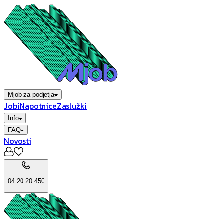
Mjob za podjetja
Jobi
Napotnice
Zaslužki
Info
FAQ
Novosti
04 20 20 450