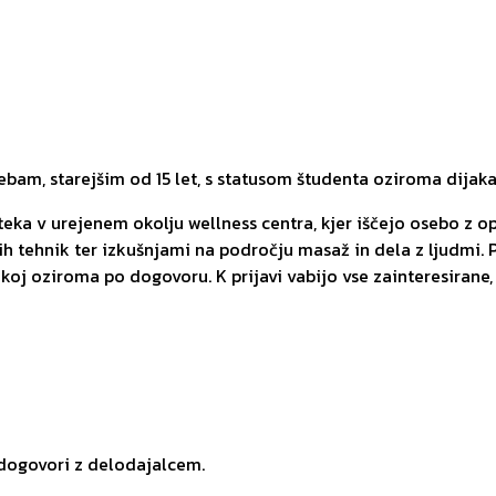
am, starejšim od 15 let, s statusom študenta oziroma dijaka
ka v urejenem okolju wellness centra, kjer iščejo osebo z op
tehnik ter izkušnjami na področju masaž in dela z ljudmi. P
akoj oziroma po dogovoru. K prijavi vabijo vse zainteresirane
 dogovori z delodajalcem.