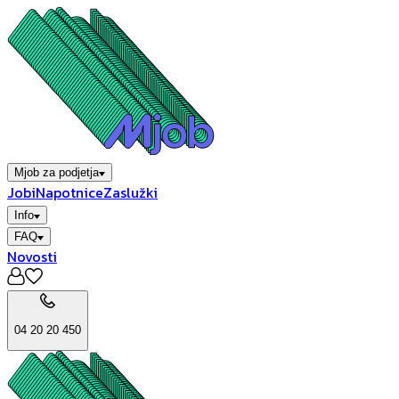
Mjob za podjetja
Jobi
Napotnice
Zaslužki
Info
FAQ
Novosti
04 20 20 450