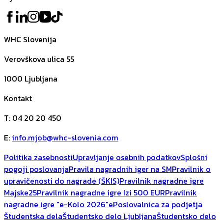
WHC Slovenija
Verovškova ulica 55
1000
Ljubljana
Kontakt
T
:
04 20 20 450
E
:
info.mjob@whc-slovenia.com
Politika zasebnosti
Upravljanje osebnih podatkov
Splošni
pogoji poslovanja
Pravila nagradnih iger na SM
Pravilnik o
upravičenosti do nagrade (ŠKIS)
Pravilnik nagradne igre
Majske25
Pravilnik nagradne igre Izi 500 EUR
Pravilnik
nagradne igre "e-Kolo 2026"
ePoslovalnica za podjetja
Študentska dela
Študentsko delo Ljubljana
Študentsko delo