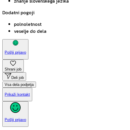
znanje slovenskega jezika
Dodatni pogoji
polnoletnost
veselje do dela
Pošlji prijavo
Shrani job
Deli job
Vsa dela podjetja
Prikaži kontakt
Pošlji prijavo