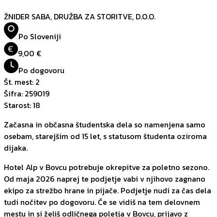
ŽNIDER SABA, DRUŽBA ZA STORITVE, D.O.O.
Po Sloveniji
€
9,00 €
Po dogovoru
Št. mest
:
2
Šifra
:
259019
Starost
:
18
Začasna in občasna študentska dela so namenjena samo
osebam, starejšim od 15 let, s statusom študenta oziroma
dijaka.
Hotel Alp v Bovcu potrebuje okrepitve za poletno sezono.
Od maja 2026 naprej te podjetje vabi v njihovo zagnano
ekipo za strežbo hrane in pijače. Podjetje nudi za čas dela
tudi nočitev po dogovoru. Če se vidiš na tem delovnem
mestu in si želiš odličnega poletja v Bovcu, prijavo z