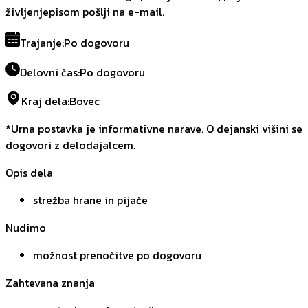
življenjepisom pošlji na e-mail.
Trajanje
:
Po dogovoru
Delovni čas
:
Po dogovoru
Kraj dela
:
Bovec
*Urna postavka je informativne narave. O dejanski višini se
dogovori z delodajalcem.
Opis dela
strežba hrane in pijače
Nudimo
možnost prenočitve po dogovoru
Zahtevana znanja