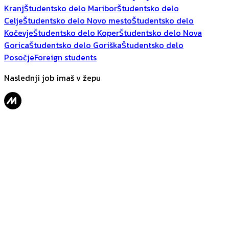
Kranj
Študentsko delo Maribor
Študentsko delo
Celje
Študentsko delo Novo mesto
Študentsko delo
Kočevje
Študentsko delo Koper
Študentsko delo Nova
Gorica
Študentsko delo Goriška
Študentsko delo
Posočje
Foreign students
Naslednji job imaš v žepu