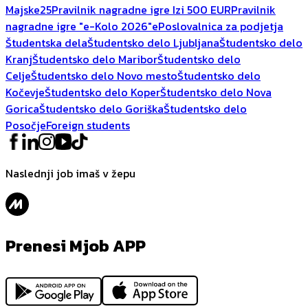
Majske25
Pravilnik nagradne igre Izi 500 EUR
Pravilnik
nagradne igre "e-Kolo 2026"
ePoslovalnica za podjetja
Študentska dela
Študentsko delo Ljubljana
Študentsko delo
Kranj
Študentsko delo Maribor
Študentsko delo
Celje
Študentsko delo Novo mesto
Študentsko delo
Kočevje
Študentsko delo Koper
Študentsko delo Nova
Gorica
Študentsko delo Goriška
Študentsko delo
Posočje
Foreign students
Naslednji job imaš v žepu
Prenesi Mjob APP