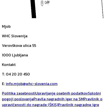
Mjob
WHC Slovenija
Verovškova ulica 55
1000
Ljubljana
Kontakt
T
:
04 20 20 450
E
:
info.mjob@whc-slovenia.com
Politika zasebnosti
Upravljanje osebnih podatkov
Splošni
pogoji poslovanja
Pravila nagradnih iger na SM
Pravilnik o
upravičenosti do nagrade (ŠKIS)
Pravilnik nagradne igre