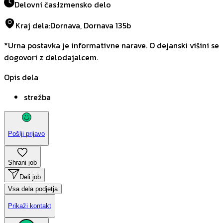
Delovni čas
:
Izmensko delo
Kraj dela
:
Dornava, Dornava 135b
*Urna postavka je informativne narave. O dejanski višini se
dogovori z delodajalcem.
Opis dela
strežba
Pošlji prijavo
Shrani job
Deli job
Vsa dela podjetja
Prikaži kontakt