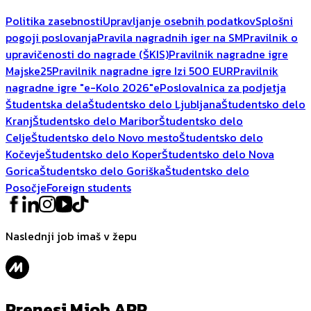
Politika zasebnosti
Upravljanje osebnih podatkov
Splošni
pogoji poslovanja
Pravila nagradnih iger na SM
Pravilnik o
upravičenosti do nagrade (ŠKIS)
Pravilnik nagradne igre
Majske25
Pravilnik nagradne igre Izi 500 EUR
Pravilnik
nagradne igre "e-Kolo 2026"
ePoslovalnica za podjetja
Študentska dela
Študentsko delo Ljubljana
Študentsko delo
Kranj
Študentsko delo Maribor
Študentsko delo
Celje
Študentsko delo Novo mesto
Študentsko delo
Kočevje
Študentsko delo Koper
Študentsko delo Nova
Gorica
Študentsko delo Goriška
Študentsko delo
Posočje
Foreign students
Naslednji job imaš v žepu
Prenesi Mjob APP