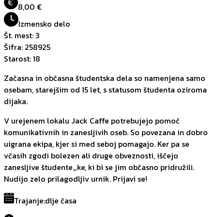
€
8,00 €
Izmensko delo
Št. mest
:
3
Šifra
:
258925
Starost
:
18
Začasna in občasna študentska dela so namenjena samo
osebam, starejšim od 15 let, s statusom študenta oziroma
dijaka.
V urejenem lokalu Jack Caffe potrebujejo pomoč
komunikativnih in zanesljivih oseb. So povezana in dobro
uigrana ekipa, kjer si med seboj pomagajo. Ker pa se
včasih zgodi bolezen ali druge obveznosti, iščejo
zanesljive študente_ke, ki bi se jim občasno pridružili.
Nudijo zelo prilagodljiv urnik. Prijavi se!
Trajanje
:
dlje časa