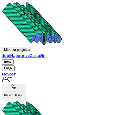
Mjob za podjetja
Jobi
Napotnice
Zaslužki
Info
FAQ
Novosti
04 20 20 450