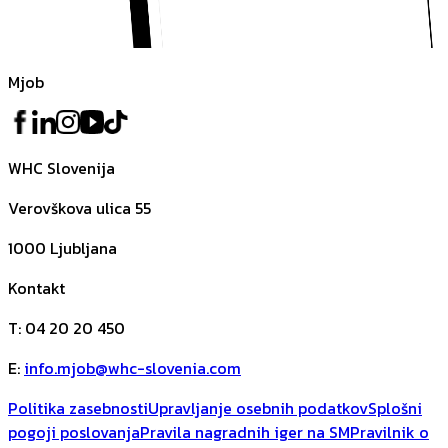
Mjob
WHC Slovenija
Verovškova ulica 55
1000
Ljubljana
Kontakt
T
:
04 20 20 450
E
:
info.mjob@whc-slovenia.com
Politika zasebnosti
Upravljanje osebnih podatkov
Splošni
pogoji poslovanja
Pravila nagradnih iger na SM
Pravilnik o