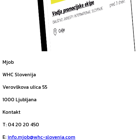
Mjob
WHC Slovenija
Verovškova ulica 55
1000
Ljubljana
Kontakt
T
:
04 20 20 450
E
:
info.mjob@whc-slovenia.com