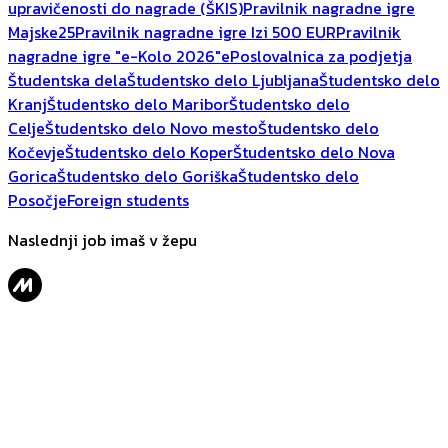
upravičenosti do nagrade (ŠKIS)
Pravilnik nagradne igre
Majske25
Pravilnik nagradne igre Izi 500 EUR
Pravilnik
nagradne igre "e-Kolo 2026"
ePoslovalnica za podjetja
Študentska dela
Študentsko delo Ljubljana
Študentsko delo
Kranj
Študentsko delo Maribor
Študentsko delo
Celje
Študentsko delo Novo mesto
Študentsko delo
Kočevje
Študentsko delo Koper
Študentsko delo Nova
Gorica
Študentsko delo Goriška
Študentsko delo
Posočje
Foreign students
Naslednji job imaš v žepu