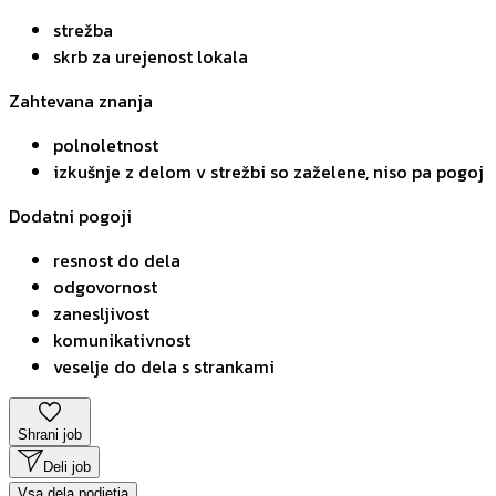
strežba
skrb za urejenost lokala
Zahtevana znanja
polnoletnost
izkušnje z delom v strežbi so zaželene, niso pa pogoj
Dodatni pogoji
resnost do dela
odgovornost
zanesljivost
komunikativnost
veselje do dela s strankami
Shrani job
Deli job
Vsa dela podjetja