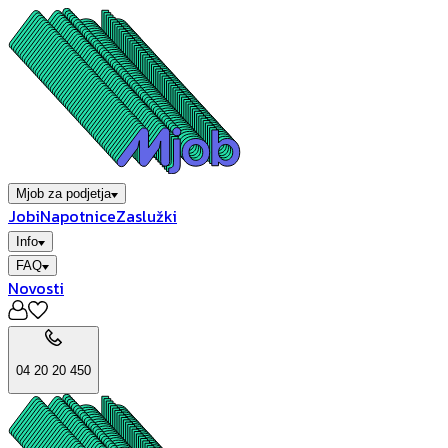
Mjob za podjetja
Jobi
Napotnice
Zaslužki
Info
FAQ
Novosti
04 20 20 450