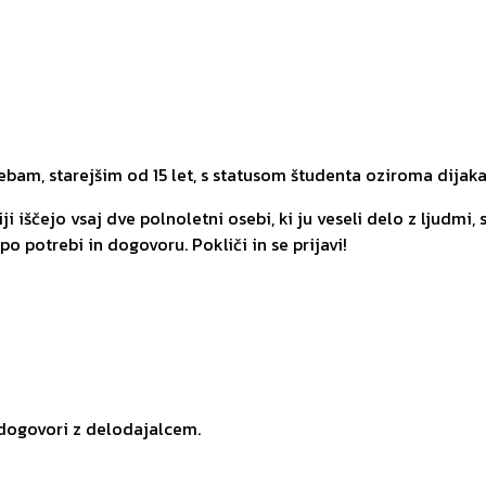
am, starejšim od 15 let, s statusom študenta oziroma dijaka
ji iščejo vsaj dve polnoletni osebi, ki ju veseli delo z ljudmi,
po potrebi in dogovoru. Pokliči in se prijavi!
 dogovori z delodajalcem.