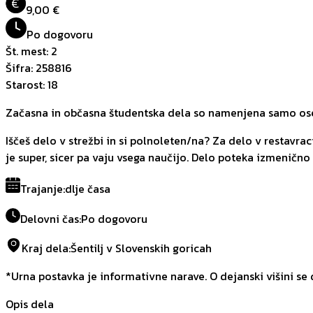
€
9,00 €
Po dogovoru
Št. mest
:
2
Šifra
:
258816
Starost
:
18
Začasna in občasna študentska dela so namenjena samo oseb
Iščeš delo v strežbi in si polnoleten/na? Za delo v restavraci
je super, sicer pa vaju vsega naučijo. Delo poteka izmenično 
Trajanje
:
dlje časa
Delovni čas
:
Po dogovoru
Kraj dela
:
Šentilj v Slovenskih goricah
*Urna postavka je informativne narave. O dejanski višini se
Opis dela