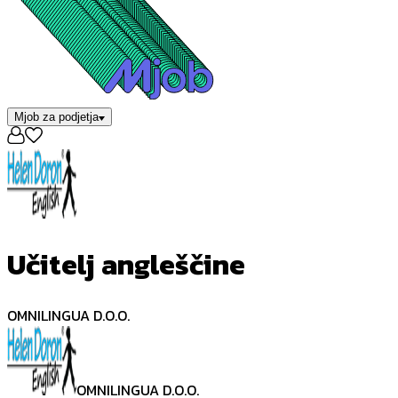
Mjob za podjetja
Učitelj angleščine
OMNILINGUA D.O.O.
OMNILINGUA D.O.O.