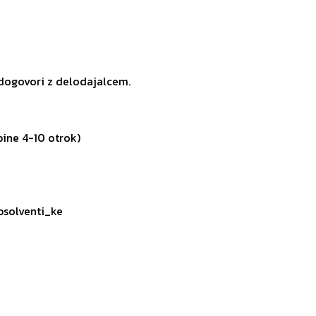
 dogovori z delodajalcem.
pine 4-10 otrok)
absolventi_ke