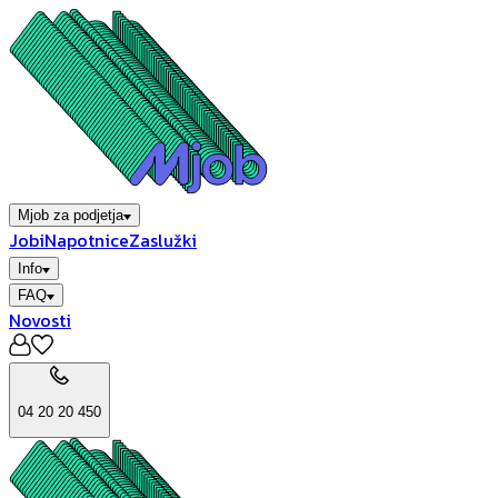
Mjob za podjetja
Jobi
Napotnice
Zaslužki
Info
FAQ
Novosti
04 20 20 450