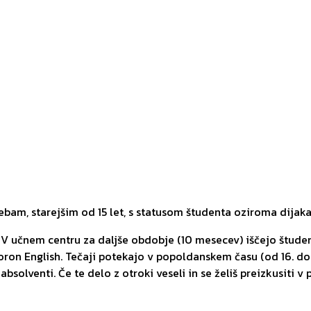
am, starejšim od 15 let, s statusom študenta oziroma dijaka
? V učnem centru za daljše obdobje (10 mesecev) iščejo štude
on English. Tečaji potekajo v popoldanskem času (od 16. do 
solventi. Če te delo z otroki veseli in se želiš preizkusiti v p