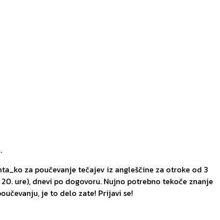
.
nta_ko za poučevanje tečajev iz angleščine za otroke od 3
20. ure), dnevi po dogovoru. Nujno potrebno tekoče znanje
oučevanju, je to delo zate! Prijavi se!