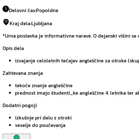
Delovni čas
:
Popoldne
Kraj dela
:
Ljubljana
*Urna postavka je informativne narave. O dejanski višini se
Opis dela
izvajanje celoletnih tečajev angleščine za otroke (sku
Zahtevana znanja
tekoče znanje angleščine
prednost imajo študenti_ke angleščine 4. letnika ter 
Dodatni pogoji
izkušnje pri delu z otroki
veselje do poučevanja