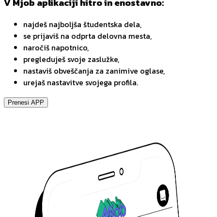
V Mjob aplikaciji hitro in enostavno:
najdeš najboljša študentska dela,
se prijaviš na odprta delovna mesta,
naročiš napotnico,
pregleduješ svoje zaslužke,
nastaviš obveščanja za zanimive oglase,
urejaš nastavitve svojega profila.
Prenesi APP