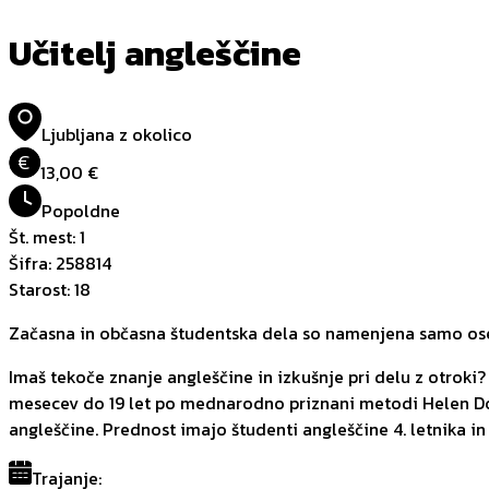
Učitelj angleščine
Ljubljana z okolico
€
13,00 €
Popoldne
Št. mest
:
1
Šifra
:
258814
Starost
:
18
Začasna in občasna študentska dela so namenjena samo oseb
Imaš tekoče znanje angleščine in izkušnje pri delu z otroki
mesecev do 19 let po mednarodno priznani metodi Helen Dor
angleščine. Prednost imajo študenti angleščine 4. letnika in ab
Trajanje
: