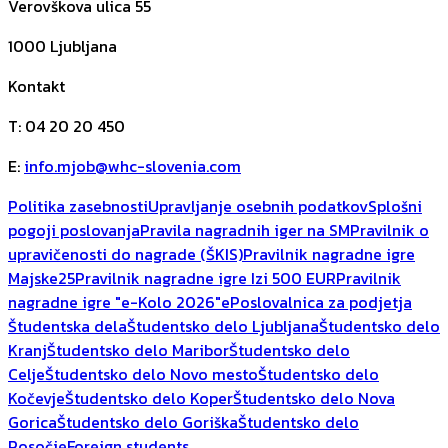
Verovškova ulica 55
1000
Ljubljana
Kontakt
T
:
04 20 20 450
E
:
info.mjob@whc-slovenia.com
Politika zasebnosti
Upravljanje osebnih podatkov
Splošni
pogoji poslovanja
Pravila nagradnih iger na SM
Pravilnik o
upravičenosti do nagrade (ŠKIS)
Pravilnik nagradne igre
Majske25
Pravilnik nagradne igre Izi 500 EUR
Pravilnik
nagradne igre "e-Kolo 2026"
ePoslovalnica za podjetja
Študentska dela
Študentsko delo Ljubljana
Študentsko delo
Kranj
Študentsko delo Maribor
Študentsko delo
Celje
Študentsko delo Novo mesto
Študentsko delo
Kočevje
Študentsko delo Koper
Študentsko delo Nova
Gorica
Študentsko delo Goriška
Študentsko delo
Posočje
Foreign students