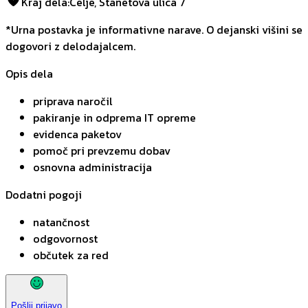
Kraj dela
:
Celje, Stanetova ulica 7
*Urna postavka je informativne narave. O dejanski višini se
dogovori z delodajalcem.
Opis dela
priprava naročil
pakiranje in odprema IT opreme
evidenca paketov
pomoč pri prevzemu dobav
osnovna administracija
Dodatni pogoji
natančnost
odgovornost
občutek za red
Pošlji prijavo