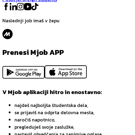
Naslednji job imaš v žepu
Prenesi Mjob APP
V Mjob aplikaciji hitro in enostavno:
najdeš najboljša študentska dela,
se prijaviš na odprta delovna mesta,
naročiš napotnico,
pregleduješ svoje zaslužke,
nastaviš obveščanja za zanimive oglase,