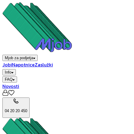
Mjob za podjetja
Jobi
Napotnice
Zaslužki
Info
FAQ
Novosti
04 20 20 450