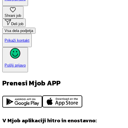
Shrani job
Deli job
Vsa dela podjetja
Prikaži kontakt
Pošlji prijavo
Prenesi Mjob APP
V Mjob aplikaciji hitro in enostavno: