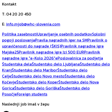
Kontakt
T
:
04 20 20 450
E
:
info.mjob@whc-slovenia.com
Politika zasebnosti
Upravljanje osebnih podatkov
Splošni
pogoji poslovanja
Pravila nagradnih iger na SM
Pravilnik o
upravičenosti do nagrade (ŠKIS)
Pravilnik nagradne igre
Majske25
Pravilnik nagradne igre Izi 500 EUR
Pravilnik
nagradne igre "e-Kolo 2026"
ePoslovalnica za podjetja
Študentska dela
Študentsko delo Ljubljana
Študentsko delo
Kranj
Študentsko delo Maribor
Študentsko delo
Celje
Študentsko delo Novo mesto
Študentsko delo
Kočevje
Študentsko delo Koper
Študentsko delo Nova
Gorica
Študentsko delo Goriška
Študentsko delo
Posočje
Foreign students
Naslednji job imaš v žepu