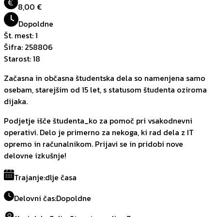
€
8,00 €
Dopoldne
Št. mest
:
1
Šifra
:
258806
Starost
:
18
Začasna in občasna študentska dela so namenjena samo
osebam, starejšim od 15 let, s statusom študenta oziroma
dijaka.
Podjetje išče študenta_ko za pomoč pri vsakodnevni
operativi. Delo je primerno za nekoga, ki rad dela z IT
opremo in računalnikom. Prijavi se in pridobi nove
delovne izkušnje!
Trajanje
:
dlje časa
Delovni čas
:
Dopoldne