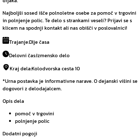
dijaka.
Najboljši sosed išče polnoletne osebe za pomoč v trgovini
in polnjenje polic. Te delo s strankami veseli? Prijavi se s
klicem na spodnji kontakt ali nas obišči v poslovalnici!
Trajanje
:
Dlje časa
Delovni čas
:
Izmensko delo
Kraj dela
:
Kolodvorska cesta 10
*Urna postavka je informativne narave. O dejanski višini se
dogovori z delodajalcem.
Opis dela
pomoč v trgovini
polnjenje polic
Dodatni pogoji