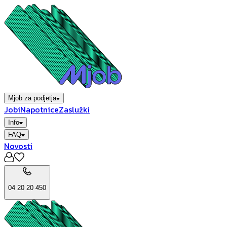
Mjob za podjetja
Jobi
Napotnice
Zaslužki
Info
FAQ
Novosti
04 20 20 450