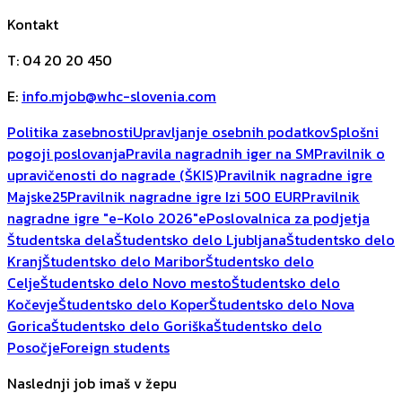
Kontakt
T
:
04 20 20 450
E
:
info.mjob@whc-slovenia.com
Politika zasebnosti
Upravljanje osebnih podatkov
Splošni
pogoji poslovanja
Pravila nagradnih iger na SM
Pravilnik o
upravičenosti do nagrade (ŠKIS)
Pravilnik nagradne igre
Majske25
Pravilnik nagradne igre Izi 500 EUR
Pravilnik
nagradne igre "e-Kolo 2026"
ePoslovalnica za podjetja
Študentska dela
Študentsko delo Ljubljana
Študentsko delo
Kranj
Študentsko delo Maribor
Študentsko delo
Celje
Študentsko delo Novo mesto
Študentsko delo
Kočevje
Študentsko delo Koper
Študentsko delo Nova
Gorica
Študentsko delo Goriška
Študentsko delo
Posočje
Foreign students
Naslednji job imaš v žepu