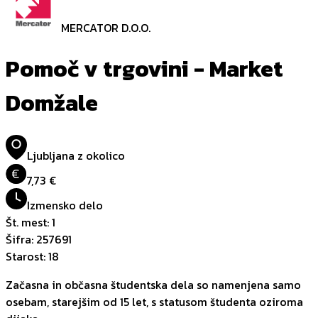
MERCATOR D.O.O.
Pomoč v trgovini - Market
Domžale
Ljubljana z okolico
€
7,73 €
Izmensko delo
Št. mest
:
1
Šifra
:
257691
Starost
:
18
Začasna in občasna študentska dela so namenjena samo
osebam, starejšim od 15 let, s statusom študenta oziroma