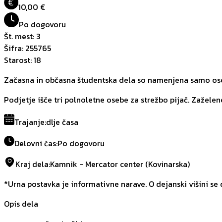
€
10,00 €
Po dogovoru
Št. mest
:
3
Šifra
:
255765
Starost
:
18
Začasna in občasna študentska dela so namenjena samo oseb
Podjetje išče tri polnoletne osebe za strežbo pijač. Zaželene
Trajanje
:
dlje časa
Delovni čas
:
Po dogovoru
Kraj dela
:
Kamnik - Mercator center (Kovinarska)
*Urna postavka je informativne narave. O dejanski višini se
Opis dela