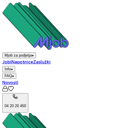
Mjob za podjetja
Jobi
Napotnice
Zaslužki
Info
FAQ
Novosti
04 20 20 450