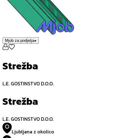
Mjob za podjetja
Strežba
L.E. GOSTINSTVO D.O.O.
Strežba
L.E. GOSTINSTVO D.O.O.
Ljubljana z okolico