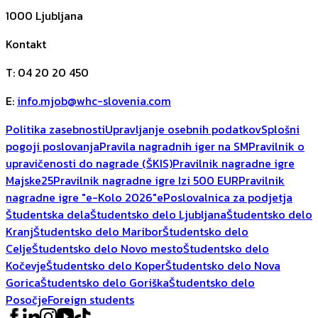
1000
Ljubljana
Kontakt
T
:
04 20 20 450
E
:
info.mjob@whc-slovenia.com
Politika zasebnosti
Upravljanje osebnih podatkov
Splošni
pogoji poslovanja
Pravila nagradnih iger na SM
Pravilnik o
upravičenosti do nagrade (ŠKIS)
Pravilnik nagradne igre
Majske25
Pravilnik nagradne igre Izi 500 EUR
Pravilnik
nagradne igre "e-Kolo 2026"
ePoslovalnica za podjetja
Študentska dela
Študentsko delo Ljubljana
Študentsko delo
Kranj
Študentsko delo Maribor
Študentsko delo
Celje
Študentsko delo Novo mesto
Študentsko delo
Kočevje
Študentsko delo Koper
Študentsko delo Nova
Gorica
Študentsko delo Goriška
Študentsko delo
Posočje
Foreign students