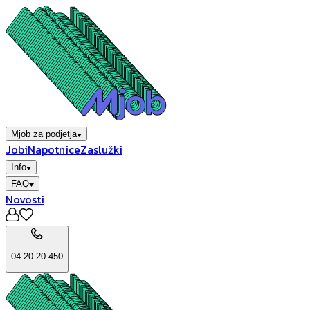
Mjob za podjetja
Jobi
Napotnice
Zaslužki
Info
FAQ
Novosti
04 20 20 450