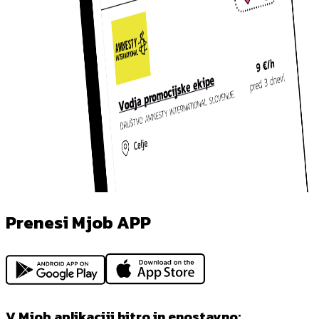
Prenesi Mjob APP
V Mjob aplikaciji hitro in enostavno: