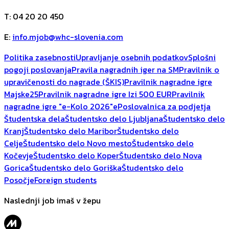
T
:
04 20 20 450
E
:
info.mjob@whc-slovenia.com
Politika zasebnosti
Upravljanje osebnih podatkov
Splošni
pogoji poslovanja
Pravila nagradnih iger na SM
Pravilnik o
upravičenosti do nagrade (ŠKIS)
Pravilnik nagradne igre
Majske25
Pravilnik nagradne igre Izi 500 EUR
Pravilnik
nagradne igre "e-Kolo 2026"
ePoslovalnica za podjetja
Študentska dela
Študentsko delo Ljubljana
Študentsko delo
Kranj
Študentsko delo Maribor
Študentsko delo
Celje
Študentsko delo Novo mesto
Študentsko delo
Kočevje
Študentsko delo Koper
Študentsko delo Nova
Gorica
Študentsko delo Goriška
Študentsko delo
Posočje
Foreign students
Naslednji job imaš v žepu