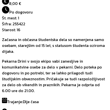
€
8,00 €
Po dogovoru
Št. mest
:
1
Šifra
:
255422
Starost
:
16
Začasna in občasna študentska dela so namenjena samo
osebam, starejšim od 15 let, s statusom študenta oziroma
dijaka.
Pekarna Drini v svojo ekipo vabi zanesljive in
komunikatvine osebe za delo v pekarni. Delo poteka po
dogovoru in po potrebi, ter se lahko prilagodi tudi
študijskim obveznostim. Pričakuje se tudi razpoložljivost
za delo ob vikendih in praznikih. Pekarna je odprta od
6.00 ure do 21.00.
Trajanje
:
Dlje časa