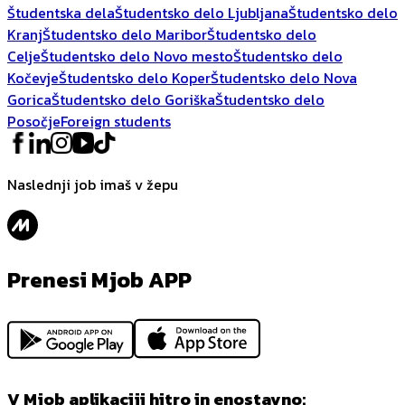
Študentska dela
Študentsko delo Ljubljana
Študentsko delo
Kranj
Študentsko delo Maribor
Študentsko delo
Celje
Študentsko delo Novo mesto
Študentsko delo
Kočevje
Študentsko delo Koper
Študentsko delo Nova
Gorica
Študentsko delo Goriška
Študentsko delo
Posočje
Foreign students
Naslednji job imaš v žepu
Prenesi Mjob APP
V Mjob aplikaciji hitro in enostavno: