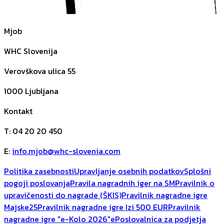
Mjob
WHC Slovenija
Verovškova ulica 55
1000
Ljubljana
Kontakt
T
:
04 20 20 450
E
:
info.mjob@whc-slovenia.com
Politika zasebnosti
Upravljanje osebnih podatkov
Splošni
pogoji poslovanja
Pravila nagradnih iger na SM
Pravilnik o
upravičenosti do nagrade (ŠKIS)
Pravilnik nagradne igre
Majske25
Pravilnik nagradne igre Izi 500 EUR
Pravilnik
nagradne igre "e-Kolo 2026"
ePoslovalnica za podjetja