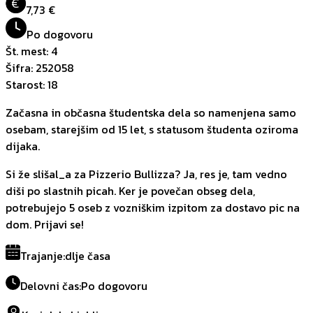
€
7,73 €
Po dogovoru
Št. mest
:
4
Šifra
:
252058
Starost
:
18
Začasna in občasna študentska dela so namenjena samo
osebam, starejšim od 15 let, s statusom študenta oziroma
dijaka.
Si že slišal_a za Pizzerio Bullizza? Ja, res je, tam vedno
diši po slastnih picah. Ker je povečan obseg dela,
potrebujejo 5 oseb z vozniškim izpitom za dostavo pic na
dom. Prijavi se!
Trajanje
:
dlje časa
Delovni čas
:
Po dogovoru