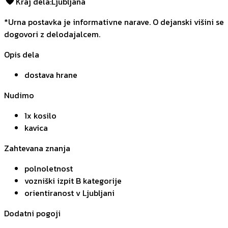
Kraj dela
:
Ljubljana
*Urna postavka je informativne narave. O dejanski višini se
dogovori z delodajalcem.
Opis dela
dostava hrane
Nudimo
1x kosilo
kavica
Zahtevana znanja
polnoletnost
vozniški izpit B kategorije
orientiranost v Ljubljani
Dodatni pogoji