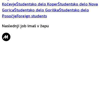
Kočevje
Študentsko delo Koper
Študentsko delo Nova
Gorica
Študentsko delo Goriška
Študentsko delo
Posočje
Foreign students
Naslednji job imaš v žepu