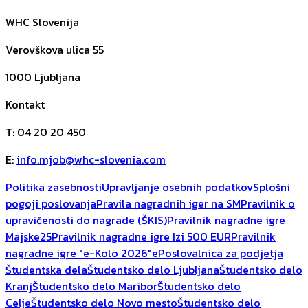
WHC Slovenija
Verovškova ulica 55
1000
Ljubljana
Kontakt
T
:
04 20 20 450
E
:
info.mjob@whc-slovenia.com
Politika zasebnosti
Upravljanje osebnih podatkov
Splošni
pogoji poslovanja
Pravila nagradnih iger na SM
Pravilnik o
upravičenosti do nagrade (ŠKIS)
Pravilnik nagradne igre
Majske25
Pravilnik nagradne igre Izi 500 EUR
Pravilnik
nagradne igre "e-Kolo 2026"
ePoslovalnica za podjetja
Študentska dela
Študentsko delo Ljubljana
Študentsko delo
Kranj
Študentsko delo Maribor
Študentsko delo
Celje
Študentsko delo Novo mesto
Študentsko delo