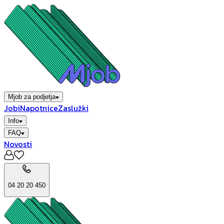
Mjob za podjetja
Jobi
Napotnice
Zaslužki
Info
FAQ
Novosti
04 20 20 450