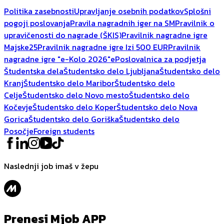
Politika zasebnosti
Upravljanje osebnih podatkov
Splošni
pogoji poslovanja
Pravila nagradnih iger na SM
Pravilnik o
upravičenosti do nagrade (ŠKIS)
Pravilnik nagradne igre
Majske25
Pravilnik nagradne igre Izi 500 EUR
Pravilnik
nagradne igre "e-Kolo 2026"
ePoslovalnica za podjetja
Študentska dela
Študentsko delo Ljubljana
Študentsko delo
Kranj
Študentsko delo Maribor
Študentsko delo
Celje
Študentsko delo Novo mesto
Študentsko delo
Kočevje
Študentsko delo Koper
Študentsko delo Nova
Gorica
Študentsko delo Goriška
Študentsko delo
Posočje
Foreign students
Naslednji job imaš v žepu
Prenesi Mjob APP