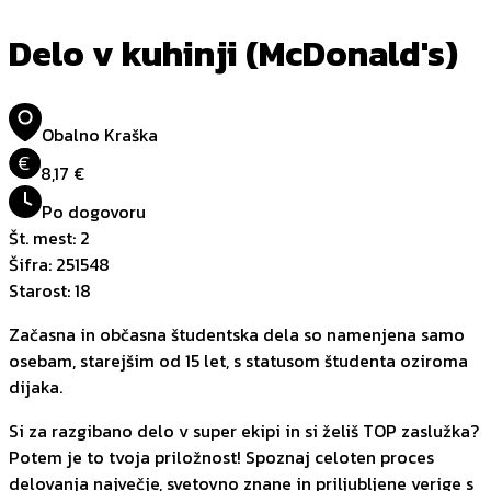
Delo v kuhinji (McDonald's)
Obalno Kraška
€
8,17 €
Po dogovoru
Št. mest
:
2
Šifra
:
251548
Starost
:
18
Začasna in občasna študentska dela so namenjena samo
osebam, starejšim od 15 let, s statusom študenta oziroma
dijaka.
Si za razgibano delo v super ekipi in si želiš TOP zaslužka?
Potem je to tvoja priložnost! Spoznaj celoten proces
delovanja največje, svetovno znane in priljubljene verige s