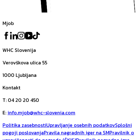
Mjob
WHC Slovenija
Verovškova ulica 55
1000
Ljubljana
Kontakt
T
:
04 20 20 450
E
:
info.mjob@whc-slovenia.com
Politika zasebnosti
Upravljanje osebnih podatkov
Splošni
pogoji poslovanja
Pravila nagradnih iger na SM
Pravilnik o