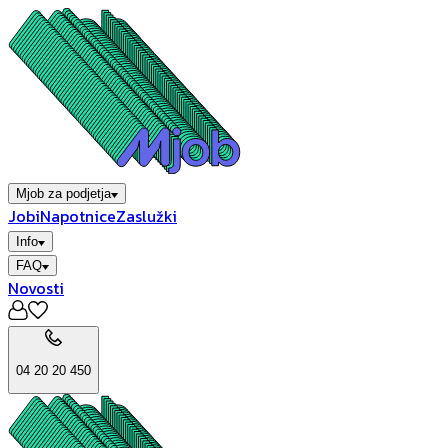
Mjob za podjetja
Jobi
Napotnice
Zaslužki
Info
FAQ
Novosti
04 20 20 450