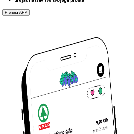
urejaš nastavitve svojega profila.
Prenesi APP