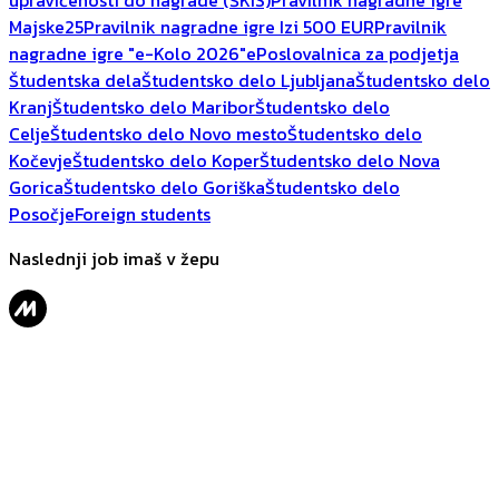
upravičenosti do nagrade (ŠKIS)
Pravilnik nagradne igre
Majske25
Pravilnik nagradne igre Izi 500 EUR
Pravilnik
nagradne igre "e-Kolo 2026"
ePoslovalnica za podjetja
Študentska dela
Študentsko delo Ljubljana
Študentsko delo
Kranj
Študentsko delo Maribor
Študentsko delo
Celje
Študentsko delo Novo mesto
Študentsko delo
Kočevje
Študentsko delo Koper
Študentsko delo Nova
Gorica
Študentsko delo Goriška
Študentsko delo
Posočje
Foreign students
Naslednji job imaš v žepu