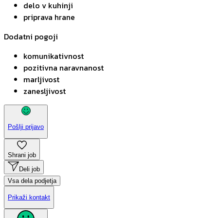
delo v kuhinji
priprava hrane
Dodatni pogoji
komunikativnost
pozitivna naravnanost
marljivost
zanesljivost
Pošlji prijavo
Shrani job
Deli job
Vsa dela podjetja
Prikaži kontakt