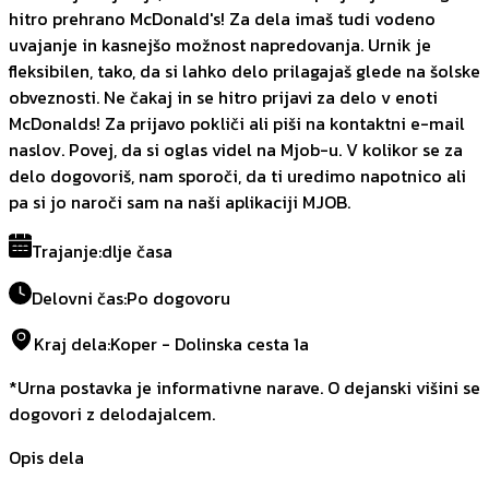
hitro prehrano McDonald's! Za dela imaš tudi vodeno
uvajanje in kasnejšo možnost napredovanja. Urnik je
fleksibilen, tako, da si lahko delo prilagajaš glede na šolske
obveznosti. Ne čakaj in se hitro prijavi za delo v enoti
McDonalds! Za prijavo pokliči ali piši na kontaktni e-mail
naslov. Povej, da si oglas videl na Mjob-u. V kolikor se za
delo dogovoriš, nam sporoči, da ti uredimo napotnico ali
pa si jo naroči sam na naši aplikaciji MJOB.
Trajanje
:
dlje časa
Delovni čas
:
Po dogovoru
Kraj dela
:
Koper - Dolinska cesta 1a
*Urna postavka je informativne narave. O dejanski višini se
dogovori z delodajalcem.
Opis dela