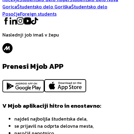
Gorica
Študentsko delo Goriška
Študentsko delo
Posočje
Foreign students
Naslednji job imaš v žepu
Prenesi Mjob APP
V Mjob aplikaciji hitro in enostavno:
najdeš najboljša študentska dela,
se prijaviš na odprta delovna mesta,
naročiš napotnico,