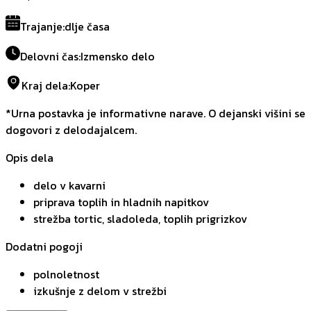
Trajanje
:
dlje časa
Delovni čas
:
Izmensko delo
Kraj dela
:
Koper
*Urna postavka je informativne narave. O dejanski višini se
dogovori z delodajalcem.
Opis dela
delo v kavarni
priprava toplih in hladnih napitkov
strežba tortic, sladoleda, toplih prigrizkov
Dodatni pogoji
polnoletnost
izkušnje z delom v strežbi