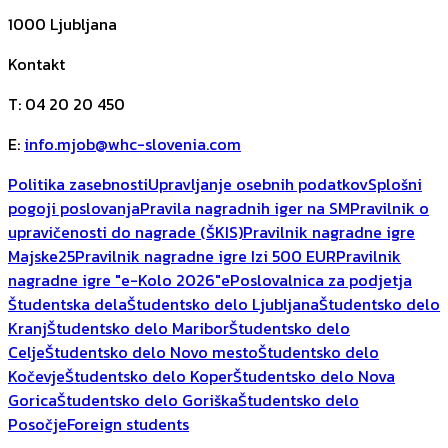
1000
Ljubljana
Kontakt
T
:
04 20 20 450
E
:
info.mjob@whc-slovenia.com
Politika zasebnosti
Upravljanje osebnih podatkov
Splošni
pogoji poslovanja
Pravila nagradnih iger na SM
Pravilnik o
upravičenosti do nagrade (ŠKIS)
Pravilnik nagradne igre
Majske25
Pravilnik nagradne igre Izi 500 EUR
Pravilnik
nagradne igre "e-Kolo 2026"
ePoslovalnica za podjetja
Študentska dela
Študentsko delo Ljubljana
Študentsko delo
Kranj
Študentsko delo Maribor
Študentsko delo
Celje
Študentsko delo Novo mesto
Študentsko delo
Kočevje
Študentsko delo Koper
Študentsko delo Nova
Gorica
Študentsko delo Goriška
Študentsko delo
Posočje
Foreign students