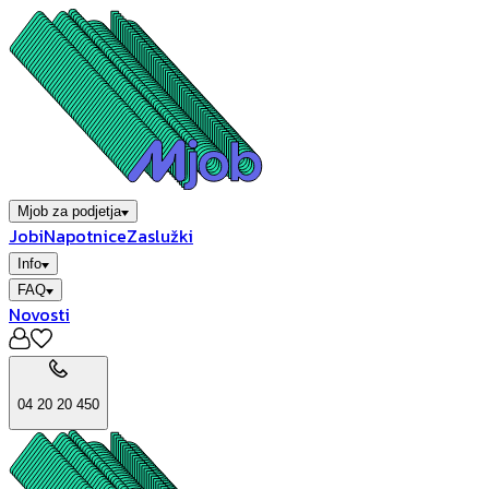
Mjob za podjetja
Jobi
Napotnice
Zaslužki
Info
FAQ
Novosti
04 20 20 450