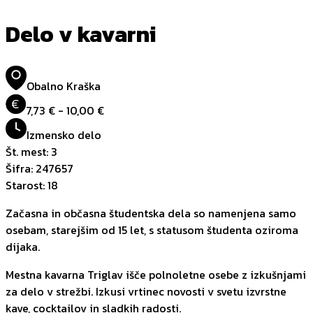
Delo v kavarni
Obalno Kraška
€
7,73 € - 10,00 €
Izmensko delo
Št. mest
:
3
Šifra
:
247657
Starost
:
18
Začasna in občasna študentska dela so namenjena samo
osebam, starejšim od 15 let, s statusom študenta oziroma
dijaka.
Mestna kavarna Triglav išče polnoletne osebe z izkušnjami
za delo v strežbi. Izkusi vrtinec novosti v svetu izvrstne
kave, cocktailov in sladkih radosti.