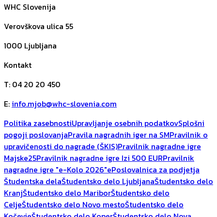
WHC Slovenija
Verovškova ulica 55
1000
Ljubljana
Kontakt
T
:
04 20 20 450
E
:
info.mjob@whc-slovenia.com
Politika zasebnosti
Upravljanje osebnih podatkov
Splošni
pogoji poslovanja
Pravila nagradnih iger na SM
Pravilnik o
upravičenosti do nagrade (ŠKIS)
Pravilnik nagradne igre
Majske25
Pravilnik nagradne igre Izi 500 EUR
Pravilnik
nagradne igre "e-Kolo 2026"
ePoslovalnica za podjetja
Študentska dela
Študentsko delo Ljubljana
Študentsko delo
Kranj
Študentsko delo Maribor
Študentsko delo
Celje
Študentsko delo Novo mesto
Študentsko delo
Kočevje
Študentsko delo Koper
Študentsko delo Nova