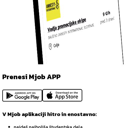
Prenesi Mjob APP
V Mjob aplikaciji hitro in enostavno:
najdeš najboljša študentska dela,