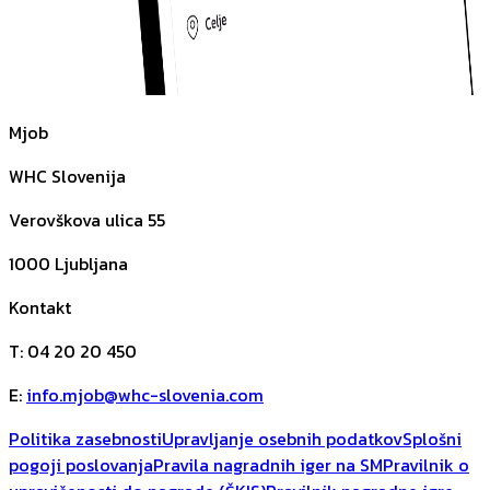
Mjob
WHC Slovenija
Verovškova ulica 55
1000
Ljubljana
Kontakt
T
:
04 20 20 450
E
:
info.mjob@whc-slovenia.com
Politika zasebnosti
Upravljanje osebnih podatkov
Splošni
pogoji poslovanja
Pravila nagradnih iger na SM
Pravilnik o