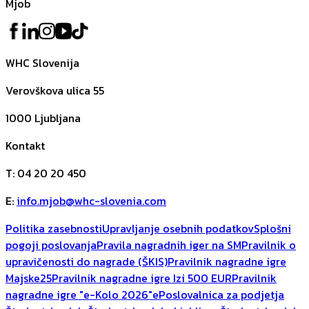
Mjob
WHC Slovenija
Verovškova ulica 55
1000
Ljubljana
Kontakt
T
:
04 20 20 450
E
:
info.mjob@whc-slovenia.com
Politika zasebnosti
Upravljanje osebnih podatkov
Splošni
pogoji poslovanja
Pravila nagradnih iger na SM
Pravilnik o
upravičenosti do nagrade (ŠKIS)
Pravilnik nagradne igre
Majske25
Pravilnik nagradne igre Izi 500 EUR
Pravilnik
nagradne igre "e-Kolo 2026"
ePoslovalnica za podjetja