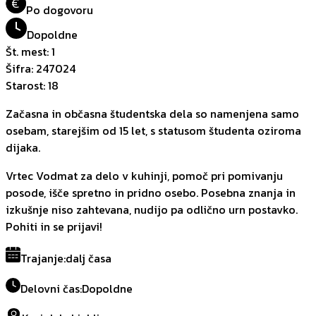
€
Po dogovoru
Dopoldne
Št. mest
:
1
Šifra
:
247024
Starost
:
18
Začasna in občasna študentska dela so namenjena samo
osebam, starejšim od 15 let, s statusom študenta oziroma
dijaka.
Vrtec Vodmat za delo v kuhinji, pomoč pri pomivanju
posode, išče spretno in pridno osebo. Posebna znanja in
izkušnje niso zahtevana, nudijo pa odlično urn postavko.
Pohiti in se prijavi!
Trajanje
:
dalj časa
Delovni čas
:
Dopoldne