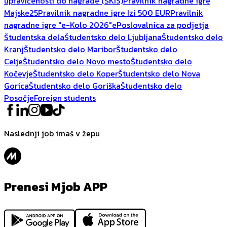
upravičenosti do nagrade (ŠKIS)
Pravilnik nagradne igre
Majske25
Pravilnik nagradne igre Izi 500 EUR
Pravilnik
nagradne igre "e-Kolo 2026"
ePoslovalnica za podjetja
Študentska dela
Študentsko delo Ljubljana
Študentsko delo
Kranj
Študentsko delo Maribor
Študentsko delo
Celje
Študentsko delo Novo mesto
Študentsko delo
Kočevje
Študentsko delo Koper
Študentsko delo Nova
Gorica
Študentsko delo Goriška
Študentsko delo
Posočje
Foreign students
Naslednji job imaš v žepu
Prenesi Mjob APP