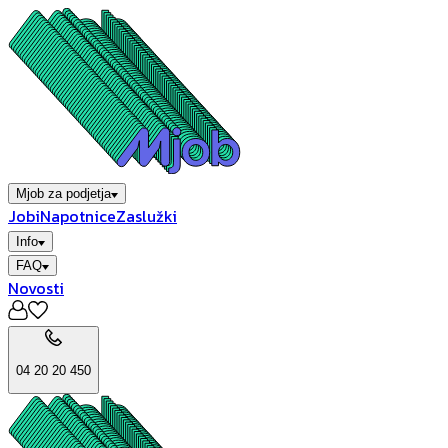
Mjob za podjetja
Jobi
Napotnice
Zaslužki
Info
FAQ
Novosti
04 20 20 450