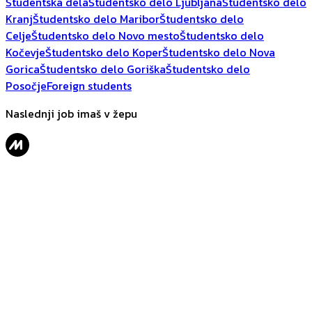
Študentska dela
Študentsko delo Ljubljana
Študentsko delo
Kranj
Študentsko delo Maribor
Študentsko delo
Celje
Študentsko delo Novo mesto
Študentsko delo
Kočevje
Študentsko delo Koper
Študentsko delo Nova
Gorica
Študentsko delo Goriška
Študentsko delo
Posočje
Foreign students
Naslednji job imaš v žepu