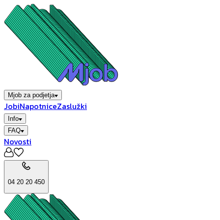
Mjob za podjetja
Jobi
Napotnice
Zaslužki
Info
FAQ
Novosti
04 20 20 450