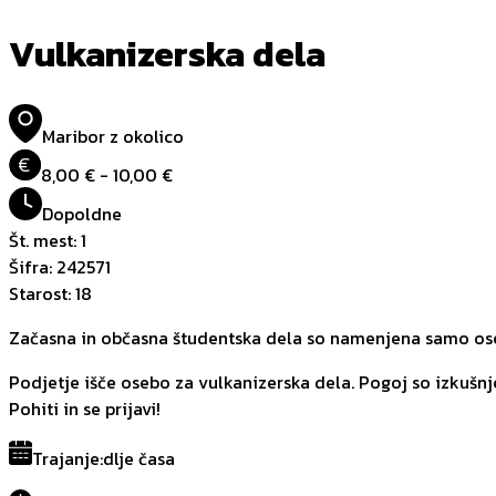
Vulkanizerska dela
Maribor z okolico
€
8,00 € - 10,00 €
Dopoldne
Št. mest
:
1
Šifra
:
242571
Starost
:
18
Začasna in občasna študentska dela so namenjena samo oseb
Podjetje išče osebo za vulkanizerska dela. Pogoj so izkušnj
Pohiti in se prijavi!
Trajanje
:
dlje časa