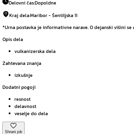
Delovni čas
:
Dopoldne
Kraj dela
:
Maribor - Šentiljska 11
*Urna postavka je informativne narave. O dejanski višini se
Opis dela
vulkanizerska dela
Zahtevana znanja
izkušnje
Dodatni pogoji
resnost
delavnost
veselje do dela
Shrani job