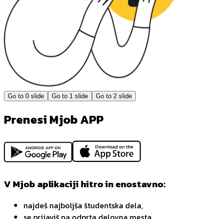
Go to
0
slide
Go to
1
slide
Go to
2
slide
Prenesi Mjob APP
V Mjob aplikaciji hitro in enostavno:
najdeš najboljša študentska dela,
se prijaviš na odprta delovna mesta,