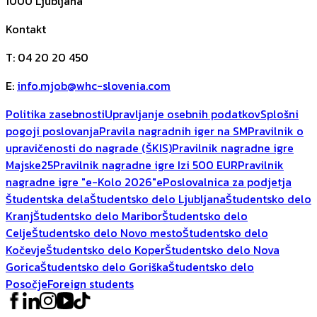
1000
Ljubljana
Kontakt
T
:
04 20 20 450
E
:
info.mjob@whc-slovenia.com
Politika zasebnosti
Upravljanje osebnih podatkov
Splošni
pogoji poslovanja
Pravila nagradnih iger na SM
Pravilnik o
upravičenosti do nagrade (ŠKIS)
Pravilnik nagradne igre
Majske25
Pravilnik nagradne igre Izi 500 EUR
Pravilnik
nagradne igre "e-Kolo 2026"
ePoslovalnica za podjetja
Študentska dela
Študentsko delo Ljubljana
Študentsko delo
Kranj
Študentsko delo Maribor
Študentsko delo
Celje
Študentsko delo Novo mesto
Študentsko delo
Kočevje
Študentsko delo Koper
Študentsko delo Nova
Gorica
Študentsko delo Goriška
Študentsko delo
Posočje
Foreign students