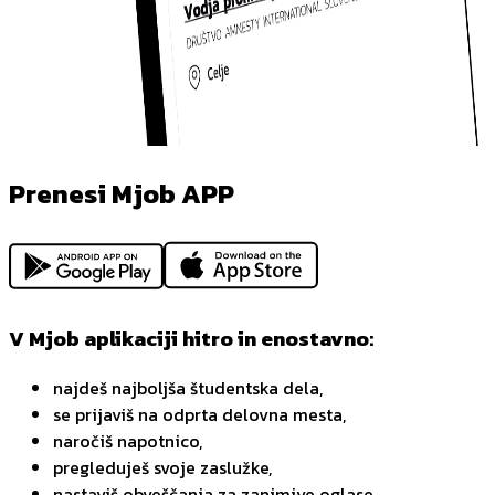
Prenesi Mjob APP
V Mjob aplikaciji hitro in enostavno:
najdeš najboljša študentska dela,
se prijaviš na odprta delovna mesta,
naročiš napotnico,
pregleduješ svoje zaslužke,
nastaviš obveščanja za zanimive oglase,