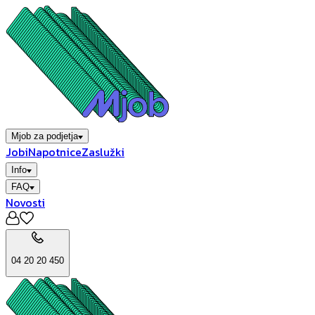
Mjob za podjetja
Jobi
Napotnice
Zaslužki
Info
FAQ
Novosti
04 20 20 450