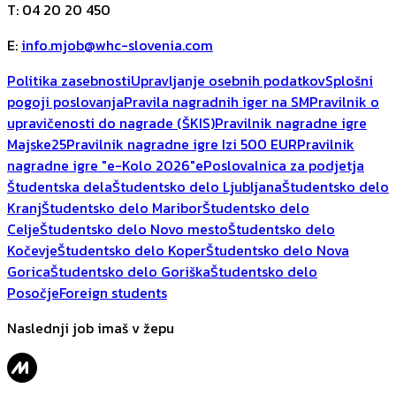
T
:
04 20 20 450
E
:
info.mjob@whc-slovenia.com
Politika zasebnosti
Upravljanje osebnih podatkov
Splošni
pogoji poslovanja
Pravila nagradnih iger na SM
Pravilnik o
upravičenosti do nagrade (ŠKIS)
Pravilnik nagradne igre
Majske25
Pravilnik nagradne igre Izi 500 EUR
Pravilnik
nagradne igre "e-Kolo 2026"
ePoslovalnica za podjetja
Študentska dela
Študentsko delo Ljubljana
Študentsko delo
Kranj
Študentsko delo Maribor
Študentsko delo
Celje
Študentsko delo Novo mesto
Študentsko delo
Kočevje
Študentsko delo Koper
Študentsko delo Nova
Gorica
Študentsko delo Goriška
Študentsko delo
Posočje
Foreign students
Naslednji job imaš v žepu