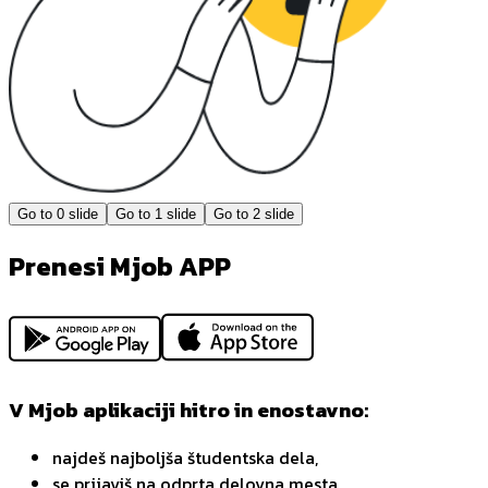
Go to
0
slide
Go to
1
slide
Go to
2
slide
Prenesi Mjob APP
V Mjob aplikaciji hitro in enostavno:
najdeš najboljša študentska dela,
se prijaviš na odprta delovna mesta,