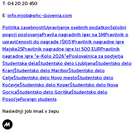
T
:
04 20 20 450
E
:
info.mjob@whc-slovenia.com
Politika zasebnosti
Upravljanje osebnih podatkov
Splošni
pogoji poslovanja
Pravila nagradnih iger na SM
Pravilnik o
upravičenosti do nagrade (ŠKIS)
Pravilnik nagradne igre
Majske25
Pravilnik nagradne igre Izi 500 EUR
Pravilnik
nagradne igre "e-Kolo 2026"
ePoslovalnica za podjetja
Študentska dela
Študentsko delo Ljubljana
Študentsko delo
Kranj
Študentsko delo Maribor
Študentsko delo
Celje
Študentsko delo Novo mesto
Študentsko delo
Kočevje
Študentsko delo Koper
Študentsko delo Nova
Gorica
Študentsko delo Goriška
Študentsko delo
Posočje
Foreign students
Naslednji job imaš v žepu