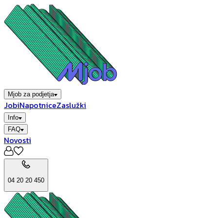
Mjob za podjetja
Jobi
Napotnice
Zaslužki
Info
FAQ
Novosti
04 20 20 450