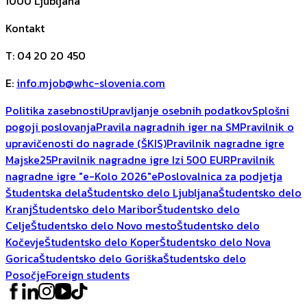
1000
Ljubljana
Kontakt
T
:
04 20 20 450
E
:
info.mjob@whc-slovenia.com
Politika zasebnosti
Upravljanje osebnih podatkov
Splošni
pogoji poslovanja
Pravila nagradnih iger na SM
Pravilnik o
upravičenosti do nagrade (ŠKIS)
Pravilnik nagradne igre
Majske25
Pravilnik nagradne igre Izi 500 EUR
Pravilnik
nagradne igre "e-Kolo 2026"
ePoslovalnica za podjetja
Študentska dela
Študentsko delo Ljubljana
Študentsko delo
Kranj
Študentsko delo Maribor
Študentsko delo
Celje
Študentsko delo Novo mesto
Študentsko delo
Kočevje
Študentsko delo Koper
Študentsko delo Nova
Gorica
Študentsko delo Goriška
Študentsko delo
Posočje
Foreign students