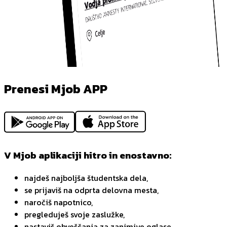
Prenesi Mjob APP
V Mjob aplikaciji hitro in enostavno:
najdeš najboljša študentska dela,
se prijaviš na odprta delovna mesta,
naročiš napotnico,
pregleduješ svoje zaslužke,
nastaviš obveščanja za zanimive oglase,