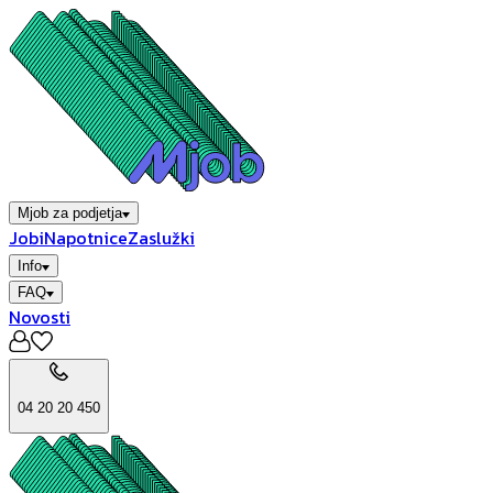
Mjob za podjetja
Jobi
Napotnice
Zaslužki
Info
FAQ
Novosti
04 20 20 450