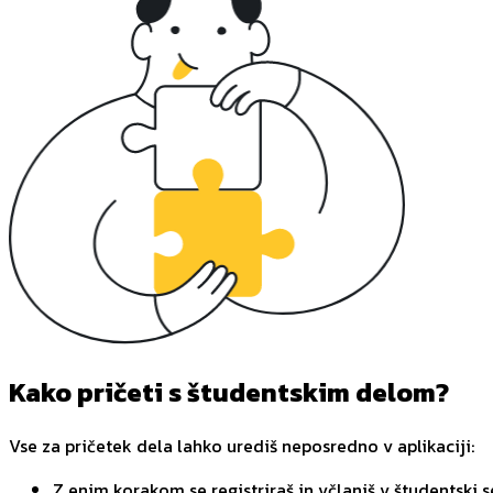
Kako pričeti s študentskim delom?
Vse za pričetek dela lahko urediš neposredno v aplikaciji:
Z enim korakom se registriraš in včlaniš v študentski s