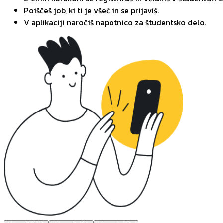
Poiščeš job, ki ti je všeč in se prijaviš.
V aplikaciji naročiš napotnico za študentsko delo.