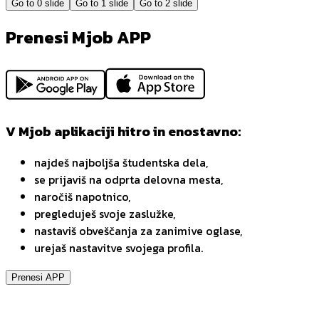
Go to
0
slide
Go to
1
slide
Go to
2
slide
Prenesi Mjob APP
V Mjob aplikaciji hitro in enostavno:
najdeš najboljša študentska dela,
se prijaviš na odprta delovna mesta,
naročiš napotnico,
pregleduješ svoje zaslužke,
nastaviš obveščanja za zanimive oglase,
urejaš nastavitve svojega profila.
Prenesi APP