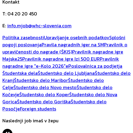
Kontakt
T
:
04 20 20 450
E
:
info.mjob@whc-slovenia.com
Politika zasebnosti
Upravljanje osebnih podatkov
Splošni
pogoji poslovanja
Pravila nagradnih iger na SM
Pravilnik o
upravičenosti do nagrade (ŠKIS)
Pravilnik nagradne igre
Majske25
Pravilnik nagradne igre Izi 500 EUR
Pravilnik
nagradne igre "e-Kolo 2026"
ePoslovalnica za podjetja
Študentska dela
Študentsko delo Ljubljana
Študentsko delo
Kranj
Študentsko delo Maribor
Študentsko delo
Celje
Študentsko delo Novo mesto
Študentsko delo
Kočevje
Študentsko delo Koper
Študentsko delo Nova
Gorica
Študentsko delo Goriška
Študentsko delo
Posočje
Foreign students
Naslednji job imaš v žepu