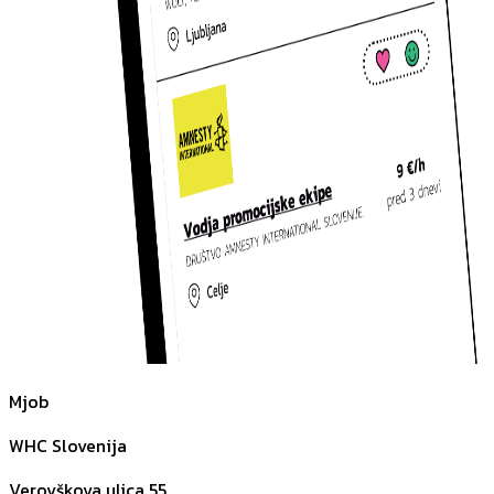
Mjob
WHC Slovenija
Verovškova ulica 55