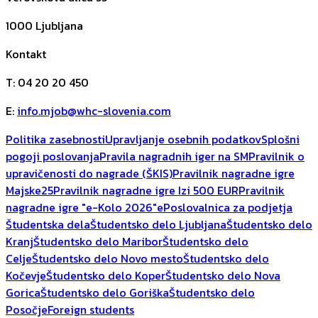
1000
Ljubljana
Kontakt
T
:
04 20 20 450
E
:
info.mjob@whc-slovenia.com
Politika zasebnosti
Upravljanje osebnih podatkov
Splošni
pogoji poslovanja
Pravila nagradnih iger na SM
Pravilnik o
upravičenosti do nagrade (ŠKIS)
Pravilnik nagradne igre
Majske25
Pravilnik nagradne igre Izi 500 EUR
Pravilnik
nagradne igre "e-Kolo 2026"
ePoslovalnica za podjetja
Študentska dela
Študentsko delo Ljubljana
Študentsko delo
Kranj
Študentsko delo Maribor
Študentsko delo
Celje
Študentsko delo Novo mesto
Študentsko delo
Kočevje
Študentsko delo Koper
Študentsko delo Nova
Gorica
Študentsko delo Goriška
Študentsko delo
Posočje
Foreign students