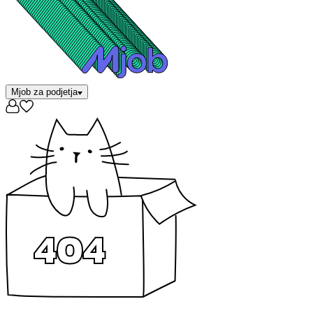
Mjob za podjetja
404