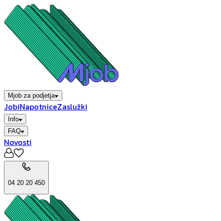
Mjob za podjetja
Jobi
Napotnice
Zaslužki
Info
FAQ
Novosti
04 20 20 450