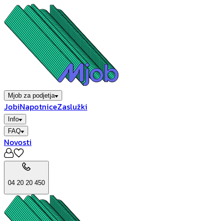
Mjob za podjetja
Jobi
Napotnice
Zaslužki
Info
FAQ
Novosti
04 20 20 450