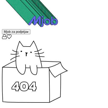
Mjob za podjetja
404