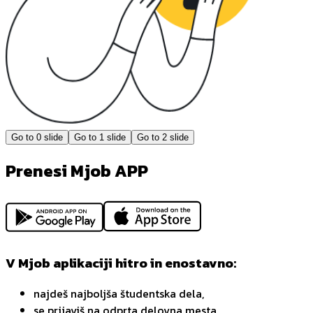
Go to
0
slide
Go to
1
slide
Go to
2
slide
Prenesi Mjob APP
V Mjob aplikaciji hitro in enostavno:
najdeš najboljša študentska dela,
se prijaviš na odprta delovna mesta,