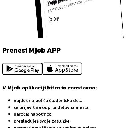
Prenesi Mjob APP
V Mjob aplikaciji hitro in enostavno:
najdeš najboljša študentska dela,
se prijaviš na odprta delovna mesta,
naročiš napotnico,
pregleduješ svoje zaslužke,
nastaviš obveščanja za zanimive oglase,