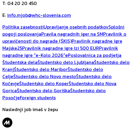
T
:
04 20 20 450
E
:
info.mjob@whc-slovenia.com
Politika zasebnosti
Upravljanje osebnih podatkov
Splošni
pogoji poslovanja
Pravila nagradnih iger na SM
Pravilnik o
upravičenosti do nagrade (ŠKIS)
Pravilnik nagradne igre
Majske25
Pravilnik nagradne igre Izi 500 EUR
Pravilnik
nagradne igre "e-Kolo 2026"
ePoslovalnica za podjetja
Študentska dela
Študentsko delo Ljubljana
Študentsko delo
Kranj
Študentsko delo Maribor
Študentsko delo
Celje
Študentsko delo Novo mesto
Študentsko delo
Kočevje
Študentsko delo Koper
Študentsko delo Nova
Gorica
Študentsko delo Goriška
Študentsko delo
Posočje
Foreign students
Naslednji job imaš v žepu