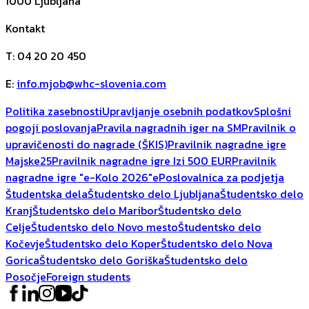
1000
Ljubljana
Kontakt
T
:
04 20 20 450
E
:
info.mjob@whc-slovenia.com
Politika zasebnosti
Upravljanje osebnih podatkov
Splošni
pogoji poslovanja
Pravila nagradnih iger na SM
Pravilnik o
upravičenosti do nagrade (ŠKIS)
Pravilnik nagradne igre
Majske25
Pravilnik nagradne igre Izi 500 EUR
Pravilnik
nagradne igre "e-Kolo 2026"
ePoslovalnica za podjetja
Študentska dela
Študentsko delo Ljubljana
Študentsko delo
Kranj
Študentsko delo Maribor
Študentsko delo
Celje
Študentsko delo Novo mesto
Študentsko delo
Kočevje
Študentsko delo Koper
Študentsko delo Nova
Gorica
Študentsko delo Goriška
Študentsko delo
Posočje
Foreign students