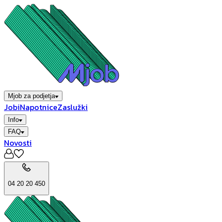
Mjob za podjetja
Jobi
Napotnice
Zaslužki
Info
FAQ
Novosti
04 20 20 450