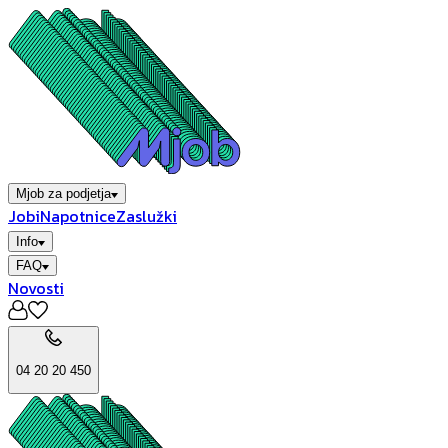
Mjob za podjetja
Jobi
Napotnice
Zaslužki
Info
FAQ
Novosti
04 20 20 450