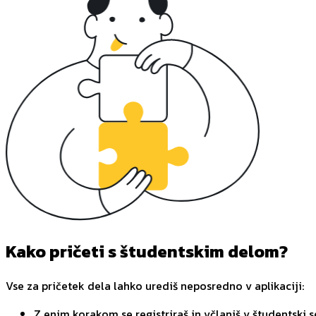
Kako pričeti s študentskim delom?
Vse za pričetek dela lahko urediš neposredno v aplikaciji:
Z enim korakom se registriraš in včlaniš v študentski s