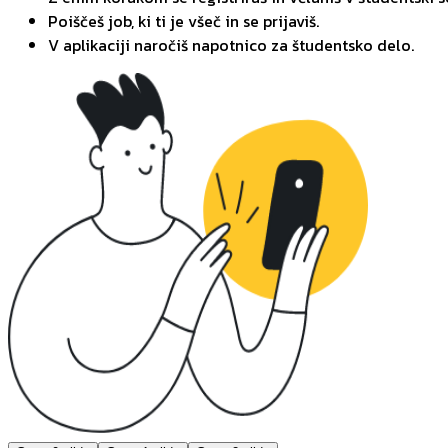
Poiščeš job, ki ti je všeč in se prijaviš.
V aplikaciji naročiš napotnico za študentsko delo.