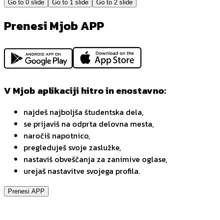
Go to
0
slide
Go to
1
slide
Go to
2
slide
Prenesi Mjob APP
V Mjob aplikaciji hitro in enostavno:
najdeš najboljša študentska dela,
se prijaviš na odprta delovna mesta,
naročiš napotnico,
pregleduješ svoje zaslužke,
nastaviš obveščanja za zanimive oglase,
urejaš nastavitve svojega profila.
Prenesi APP