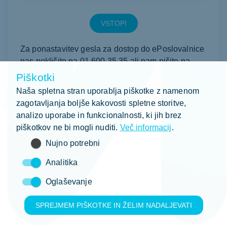
VSTOPI
Za ponastavitev gesla za dostop do ePoslovalnice
nas pokličite na 01 600 35 35 ali nam pišite na
info.mjob@whc-slovenia.com
Piškotki
Naša spletna stran uporablja piškotke z namenom
zagotavljanja boljše kakovosti spletne storitve,
Želite samo oddati oglas za študentsko delo?
analizo uporabe in funkcionalnosti, ki jih brez
Oddajte nov oglas tukaj:
Oddaj
piškotkov ne bi mogli nuditi.
Več informacij
.
Nujno potrebni
Analitika
Oglaševanje
WHC Slovenija
SPREJMEM PIŠKOTKE IN ŽELIM NADALJEVATI