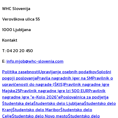
WHC Slovenija
Verovškova ulica 55
1000
Ljubljana
Kontakt
T
:
04 20 20 450
E
:
info.mjob@whc-slovenia.com
Politika zasebnosti
Upravljanje osebnih podatkov
Splošni
pogoji poslovanja
Pravila nagradnih iger na SM
Pravilnik o
upravičenosti do nagrade (ŠKIS)
Pravilnik nagradne igre
Majske25
Pravilnik nagradne igre Izi 500 EUR
Pravilnik
nagradne igre "e-Kolo 2026"
ePoslovalnica za podjetja
Študentska dela
Študentsko delo Ljubljana
Študentsko delo
Kranj
Študentsko delo Maribor
Študentsko delo
Celje
Študentsko delo Novo mesto
Študentsko delo