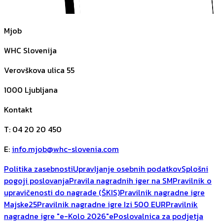
Mjob
WHC Slovenija
Verovškova ulica 55
1000
Ljubljana
Kontakt
T
:
04 20 20 450
E
:
info.mjob@whc-slovenia.com
Politika zasebnosti
Upravljanje osebnih podatkov
Splošni
pogoji poslovanja
Pravila nagradnih iger na SM
Pravilnik o
upravičenosti do nagrade (ŠKIS)
Pravilnik nagradne igre
Majske25
Pravilnik nagradne igre Izi 500 EUR
Pravilnik
nagradne igre "e-Kolo 2026"
ePoslovalnica za podjetja