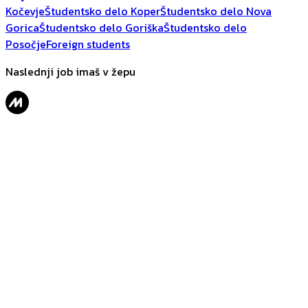
Kočevje
Študentsko delo Koper
Študentsko delo Nova
Gorica
Študentsko delo Goriška
Študentsko delo
Posočje
Foreign students
Naslednji job imaš v žepu