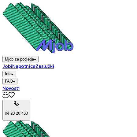
Mjob za podjetja
Jobi
Napotnice
Zaslužki
Info
FAQ
Novosti
04 20 20 450