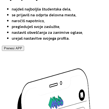
najdeš najboljša študentska dela,
se prijaviš na odprta delovna mesta,
naročiš napotnico,
pregleduješ svoje zaslužke,
nastaviš obveščanja za zanimive oglase,
urejaš nastavitve svojega profila.
Prenesi APP