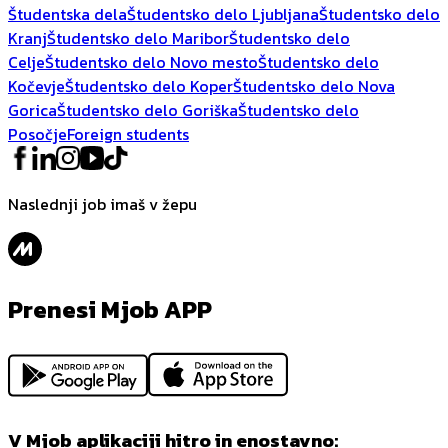
Študentska dela
Študentsko delo Ljubljana
Študentsko delo
Kranj
Študentsko delo Maribor
Študentsko delo
Celje
Študentsko delo Novo mesto
Študentsko delo
Kočevje
Študentsko delo Koper
Študentsko delo Nova
Gorica
Študentsko delo Goriška
Študentsko delo
Posočje
Foreign students
Naslednji job imaš v žepu
Prenesi Mjob APP
V Mjob aplikaciji hitro in enostavno: